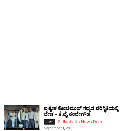
ಪ್ರತ್ಯೇಕ ಕೋಚಿಮುಲ್‌ ಸಧ್ಯದ ಪರಿಸ್ಥಿತಿಯಲ್ಲಿ
ಬೇಡ – ಕೆ.ವೈ.ನಂಜೇಗೌಡ
Sidlaghatta News Desk
-
NEWS
September 1, 2021