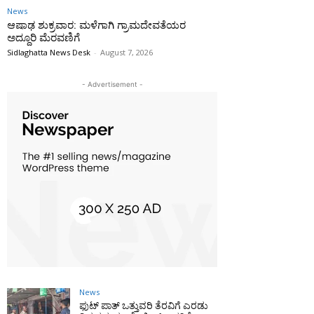
News
ಆಷಾಢ ಶುಕ್ರವಾರ: ಮಳೆಗಾಗಿ ಗ್ರಾಮದೇವತೆಯರ
ಅದ್ದೂರಿ ಮೆರವಣಿಗೆ
Sidlaghatta News Desk
-
August 7, 2026
- Advertisement -
News
ಫುಟ್‌ ಪಾತ್ ಒತ್ತುವರಿ ತೆರವಿಗೆ ಎರಡು