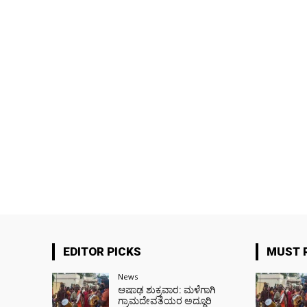
EDITOR PICKS
MUST 
News
ಆಷಾಢ ಶುಕ್ರವಾರ: ಮಳೆಗಾಗಿ
ಗ್ರಾಮದೇವತೆಯರ ಅದ್ದೂರಿ