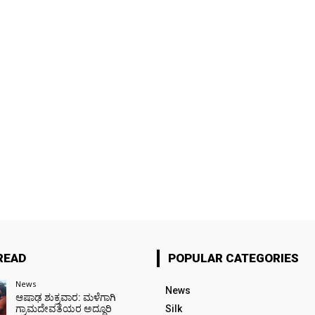
READ
POPULAR CATEGORIES
News
News
ಆಷಾಢ ಶುಕ್ರವಾರ: ಮಳೆಗಾಗಿ
ಗ್ರಾಮದೇವತೆಯರ ಅದ್ದೂರಿ
Silk