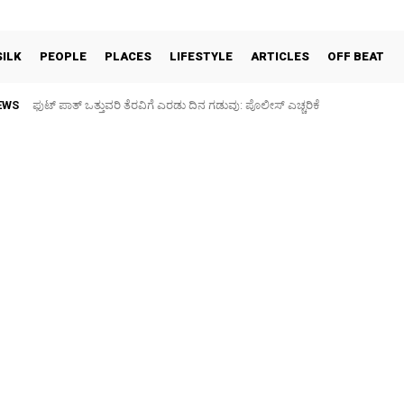
SILK
PEOPLE
PLACES
LIFESTYLE
ARTICLES
OFF BEAT
EWS
ಫುಟ್‌ ಪಾತ್ ಒತ್ತುವರಿ ತೆರವಿಗೆ ಎರಡು ದಿನ ಗಡುವು: ಪೊಲೀಸ್ ಎಚ್ಚರಿಕೆ