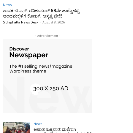
News
ಶಾಸಕ ಬಿ.ಎನ್. ರವಿಕುಮಾರ್ 58ನೇ ಹುಟ್ಟುಹಬ್ಬ:
ಅಂಧಮಕ್ಕಳಿಗೆ ಕೊಡುಗೆ, ಆಸ್ಪತ್ರೆ ಭೇಟಿ
Sidlaghatta News Desk
-
August 8, 2026
- Advertisement -
News
ಆಷಾಢ ಶುಕ್ರವಾರ: ಮಳೆಗಾಗಿ