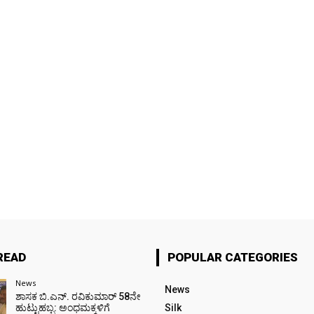
READ
POPULAR CATEGORIES
News
News
ಶಾಸಕ ಬಿ.ಎನ್. ರವಿಕುಮಾರ್ 58ನೇ
ಹುಟ್ಟುಹಬ್ಬ: ಅಂಧಮಕ್ಕಳಿಗೆ
Silk