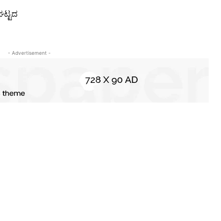
ಲಘಟ್ಟದ
- Advertisement -