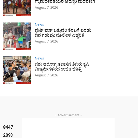
ಗ್ರಾಮದೇವತೆಯರ ಅದ್ದೂರಿ ಮೆರವಣಿಗೆ
August 7, 2026
News
ಫುಟ್‌ ಪಾತ್ ಒತ್ತುವರಿ ತೆರವಿಗೆ ಎರಡು
ದಿನ ಗಡುವು: ಪೊಲೀಸ್ ಎಚ್ಚರಿಕೆ
August 7, 2026
News
ಪಶು ಆರೋಗ್ಯ ತಪಾಸಣೆ ಶಿಬಿರ: ಕೃಷಿ
ವಿದ್ಯಾರ್ಥಿಗಳಿಂದ ಉಚಿತ ಚಿಕಿತ್ಸೆ
August 7, 2026
- Advertisement -
8447
2093