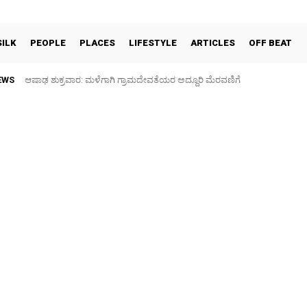
SILK
PEOPLE
PLACES
LIFESTYLE
ARTICLES
OFF BEAT
EWS
ಆಷಾಢ ಶುಕ್ರವಾರ: ಮಳೆಗಾಗಿ ಗ್ರಾಮದೇವತೆಯರ ಅದ್ದೂರಿ ಮೆರವಣಿಗೆ