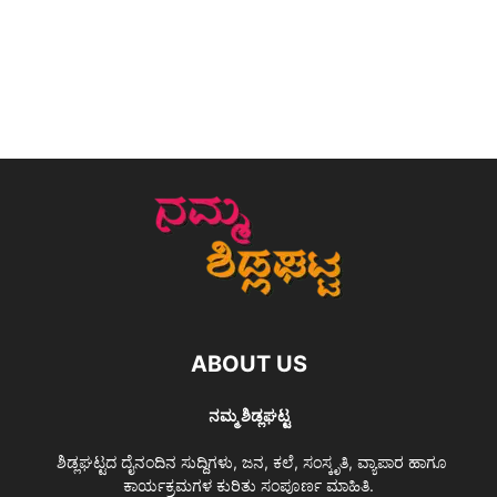
ABOUT US
ನಮ್ಮ ಶಿಡ್ಲಘಟ್ಟ
ಶಿಡ್ಲಘಟ್ಟದ ದೈನಂದಿನ ಸುದ್ದಿಗಳು, ಜನ, ಕಲೆ, ಸಂಸ್ಕೃತಿ, ವ್ಯಾಪಾರ ಹಾಗೂ
ಕಾರ್ಯಕ್ರಮಗಳ ಕುರಿತು ಸಂಪೂರ್ಣ ಮಾಹಿತಿ.