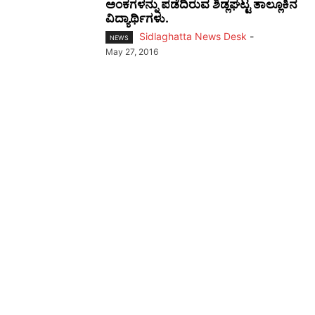
ಅಂಕಗಳನ್ನು ಪಡೆದಿರುವ ಶಿಡ್ಲಘಟ್ಟ ತಾಲ್ಲೂಕಿನ
ವಿದ್ಯಾರ್ಥಿಗಳು.
Sidlaghatta News Desk
-
NEWS
May 27, 2016