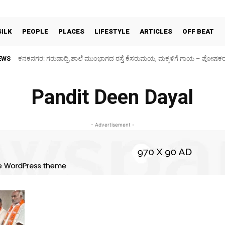
SILK
PEOPLE
PLACES
LIFESTYLE
ARTICLES
OFF BEAT
EWS
ಕನಕನಗರ: ಗರುಡಾದ್ರಿ ಶಾಲೆ ಮುಂಭಾಗದ ರಸ್ತೆ ಕೆಸರುಮಯ, ಮಕ್ಕಳಿಗೆ ಗಾಯ – ಪೋಷಕ
Pandit Deen Dayal
- Advertisement -