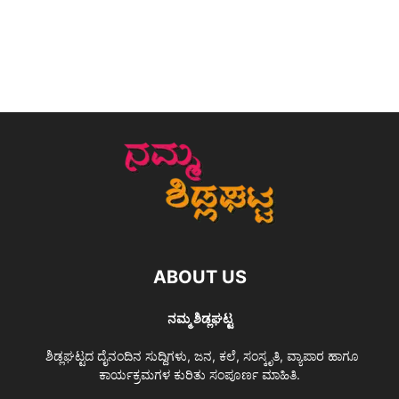
ABOUT US
ನಮ್ಮ ಶಿಡ್ಲಘಟ್ಟ
ಶಿಡ್ಲಘಟ್ಟದ ದೈನಂದಿನ ಸುದ್ದಿಗಳು, ಜನ, ಕಲೆ, ಸಂಸ್ಕೃತಿ, ವ್ಯಾಪಾರ ಹಾಗೂ
ಕಾರ್ಯಕ್ರಮಗಳ ಕುರಿತು ಸಂಪೂರ್ಣ ಮಾಹಿತಿ.