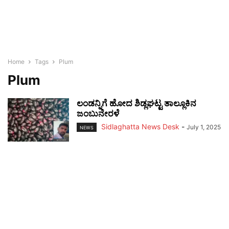
Home
Tags
Plum
Plum
ಲಂಡನ್ನಿಗೆ ಹೋದ ಶಿಡ್ಲಘಟ್ಟ ತಾಲ್ಲೂಕಿನ
ಜಂಬುನೇರಳೆ
Sidlaghatta News Desk
-
July 1, 2025
NEWS