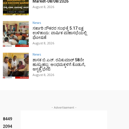
Market-08/08/2026
August 8, 2026
News
ಸರ್ಕಾರಿ ನೌಕರರ ಸಂಘಕ್ಕೆ ₹5.17 ಲಕ್ಷ
ಉಳಿತಾಯ: ವಾರ್ಷಿಕ ಮಹಾಸಭೆಯಲ್ಲಿ
ಘೋಷಣೆ
August 8, 2026
News
ಶಾಸಕ ಬಿ.ಎನ್. ರವಿಕುಮಾರ್ 58ನೇ
ಹುಟ್ಟುಹಬ್ಬ: ಅಂಧಮಕ್ಕಳಿಗೆ ಕೊಡುಗೆ,
ಆಸ್ಪತ್ರೆ ಭೇಟಿ
August 8, 2026
- Advertisement -
8449
2094