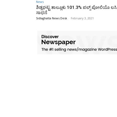
News
ಶಿಡ್ಲಘಟ್ಟ ತಾಲ್ಲೂಕು 101.3% ಪಲ್ಸ್ ಪೋಲಿಯೊ ಲಸಿ
ಸಾಧನೆ
Sidlaghatta News Desk
-
February 3, 2021