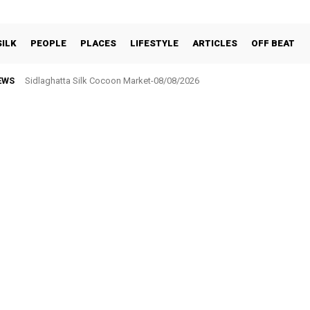
SILK
PEOPLE
PLACES
LIFESTYLE
ARTICLES
OFF BEAT
EWS
Sidlaghatta Silk Cocoon Market-08/08/2026