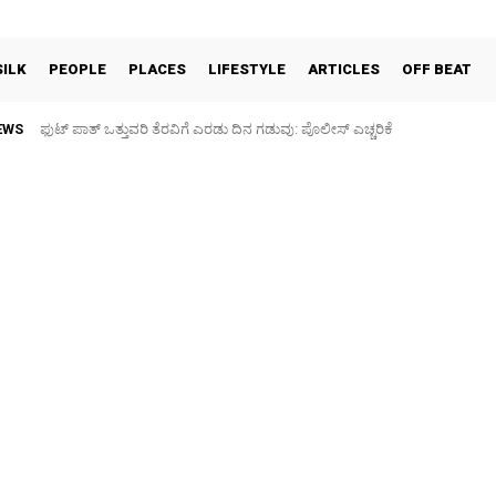
SILK
PEOPLE
PLACES
LIFESTYLE
ARTICLES
OFF BEAT
EWS
ಫುಟ್‌ ಪಾತ್ ಒತ್ತುವರಿ ತೆರವಿಗೆ ಎರಡು ದಿನ ಗಡುವು: ಪೊಲೀಸ್ ಎಚ್ಚರಿಕೆ