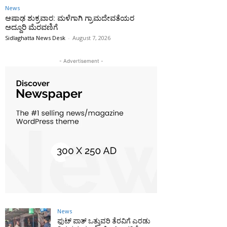
News
ಆಷಾಢ ಶುಕ್ರವಾರ: ಮಳೆಗಾಗಿ ಗ್ರಾಮದೇವತೆಯರ
ಅದ್ದೂರಿ ಮೆರವಣಿಗೆ
Sidlaghatta News Desk
-
August 7, 2026
- Advertisement -
News
ಫುಟ್‌ ಪಾತ್ ಒತ್ತುವರಿ ತೆರವಿಗೆ ಎರಡು