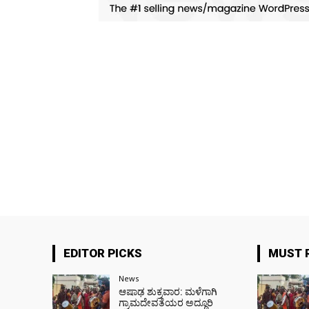
EDITOR PICKS
MUST 
News
ಆಷಾಢ ಶುಕ್ರವಾರ: ಮಳೆಗಾಗಿ
ಗ್ರಾಮದೇವತೆಯರ ಅದ್ದೂರಿ