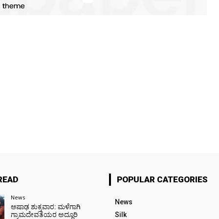
READ
POPULAR CATEGORIES
News
News
ಆಷಾಢ ಶುಕ್ರವಾರ: ಮಳೆಗಾಗಿ
ಗ್ರಾಮದೇವತೆಯರ ಅದ್ದೂರಿ
Silk