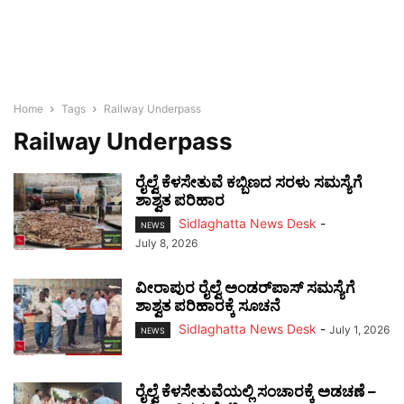
Home
Tags
Railway Underpass
Railway Underpass
ರೈಲ್ವೆ ಕೆಳಸೇತುವೆ ಕಬ್ಬಿಣದ ಸರಳು ಸಮಸ್ಯೆಗೆ
ಶಾಶ್ವತ ಪರಿಹಾರ
Sidlaghatta News Desk
-
NEWS
July 8, 2026
ವೀರಾಪುರ ರೈಲ್ವೆ ಅಂಡರ್‌ಪಾಸ್ ಸಮಸ್ಯೆಗೆ
ಶಾಶ್ವತ ಪರಿಹಾರಕ್ಕೆ ಸೂಚನೆ
Sidlaghatta News Desk
-
July 1, 2026
NEWS
ರೈಲ್ವೆ ಕೆಳಸೇತುವೆಯಲ್ಲಿ ಸಂಚಾರಕ್ಕೆ ಅಡಚಣೆ –