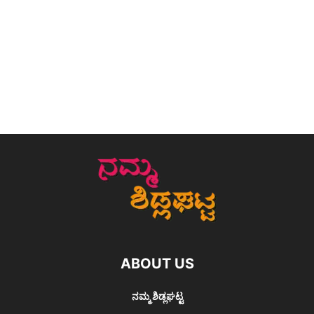
ABOUT US
ನಮ್ಮ ಶಿಡ್ಲಘಟ್ಟ