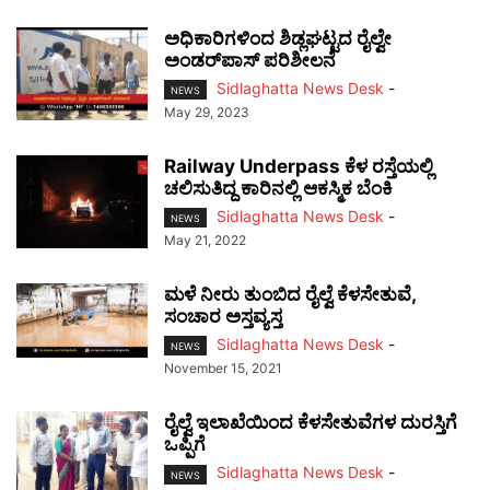
ಅಧಿಕಾರಿಗಳಿಂದ ಶಿಡ್ಲಘಟ್ಟದ ರೈಲ್ವೇ
ಅಂಡರ್‌ಪಾಸ್ ಪರಿಶೀಲನೆ
Sidlaghatta News Desk
-
NEWS
May 29, 2023
Railway Underpass ಕೆಳ ರಸ್ತೆಯಲ್ಲಿ
ಚಲಿಸುತಿದ್ದ ಕಾರಿನಲ್ಲಿ ಆಕಸ್ಮಿಕ ಬೆಂಕಿ
Sidlaghatta News Desk
-
NEWS
May 21, 2022
ಮಳೆ ನೀರು ತುಂಬಿದ ರೈಲ್ವೆ ಕೆಳಸೇತುವೆ,
ಸಂಚಾರ ಅಸ್ತವ್ಯಸ್ತ
Sidlaghatta News Desk
-
NEWS
November 15, 2021
ರೈಲ್ವೆ ಇಲಾಖೆಯಿಂದ ಕೆಳಸೇತುವೆಗಳ ದುರಸ್ತಿಗೆ
ಒಪ್ಪಿಗೆ
Sidlaghatta News Desk
-
NEWS