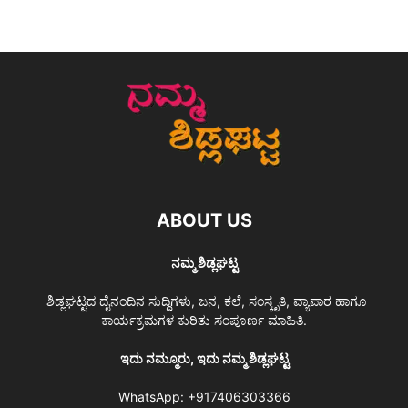
ABOUT US
ನಮ್ಮ ಶಿಡ್ಲಘಟ್ಟ
ಶಿಡ್ಲಘಟ್ಟದ ದೈನಂದಿನ ಸುದ್ದಿಗಳು, ಜನ, ಕಲೆ, ಸಂಸ್ಕೃತಿ, ವ್ಯಾಪಾರ ಹಾಗೂ
ಕಾರ್ಯಕ್ರಮಗಳ ಕುರಿತು ಸಂಪೂರ್ಣ ಮಾಹಿತಿ.
ಇದು ನಮ್ಮೂರು, ಇದು ನಮ್ಮ ಶಿಡ್ಲಘಟ್ಟ
WhatsApp:
+917406303366