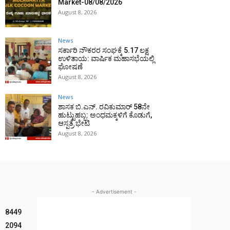
Market-08/08/2026
August 8, 2026
News
ಸರ್ಕಾರಿ ನೌಕರರ ಸಂಘಕ್ಕೆ ₹5.17 ಲಕ್ಷ
ಉಳಿತಾಯ: ವಾರ್ಷಿಕ ಮಹಾಸಭೆಯಲ್ಲಿ
ಘೋಷಣೆ
August 8, 2026
News
ಶಾಸಕ ಬಿ.ಎನ್. ರವಿಕುಮಾರ್ 58ನೇ
ಹುಟ್ಟುಹಬ್ಬ: ಅಂಧಮಕ್ಕಳಿಗೆ ಕೊಡುಗೆ,
ಆಸ್ಪತ್ರೆ ಭೇಟಿ
August 8, 2026
- Advertisement -
8449
2094