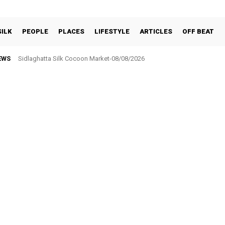
SILK
PEOPLE
PLACES
LIFESTYLE
ARTICLES
OFF BEAT
EWS
Sidlaghatta Silk Cocoon Market-08/08/2026