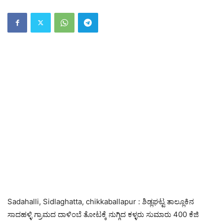
Sadahalli, Sidlaghatta, chikkaballapur : ಶಿಡ್ಲಘಟ್ಟ ತಾಲ್ಲೂಕಿನ
ಸಾದಹಳ್ಳಿ ಗ್ರಾಮದ ದಾಳಿಂಬೆ ತೋಟಕ್ಕೆ ನುಗ್ಗಿದ ಕಳ್ಳರು ಸುಮಾರು 400 ಕೆಜಿ