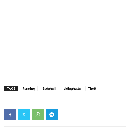
TAGS
Farming
Sadahalli
sidlaghatta
Theft