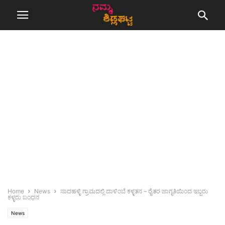
Home
News
ಸಾದಹಳ್ಳಿ ಗ್ರಾಮದಲ್ಲಿ ದಾಳಿಂಬೆ ಕಳ್ಳತನ – ರೈತರ ಜಾಗೃತಿಯಿಂದ ಇಬ್ಬರು
ಕಳ್ಳರು ಬಂಧನ
News