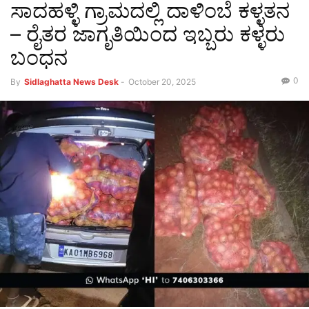
ಸಾದಹಳ್ಳಿ ಗ್ರಾಮದಲ್ಲಿ ದಾಳಿಂಬೆ ಕಳ್ಳತನ
– ರೈತರ ಜಾಗೃತಿಯಿಂದ ಇಬ್ಬರು ಕಳ್ಳರು
ಬಂಧನ
0
By
Sidlaghatta News Desk
-
October 20, 2025