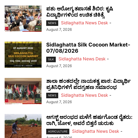
ಪಶು ಆರೋಗ್ಯ ತಪಾಸಣೆ ಶಿಬಿರ: ಕೃಷಿ
ವಿದ್ಯಾರ್ಥಿಗಳಿಂದ ಉಚಿತ ಚಿಕಿತ್ಸೆ
Sidlaghatta News Desk
-
NEWS
August 7, 2026
Sidlaghatta Silk Cocoon Market-
07/08/2026
Sidlaghatta News Desk
-
SILK
August 7, 2026
ಶಾಲಾ ಹಂತದಲ್ಲೇ ನಾಯಕತ್ವ ಪಾಠ: ವಿದ್ಯಾರ್ಥಿ
ಪ್ರತಿನಿಧಿಗಳಿಗೆ ಪದಗ್ರಹಣ ಸಮಾರಂಭ
Sidlaghatta News Desk
-
NEWS
August 7, 2026
ಆಗಸ್ಟ್ ಆರಂಭದ ಮಳೆಗೆ ಹರ್ಷಗೊಂಡ ರೈತರು:
ರಾಗಿ, ಜೋಳ, ಅವರೆ ಬಿತ್ತನೆ ಚುರುಕು
Sidlaghatta News Desk
-
AGRICULTURE
August 6, 2026