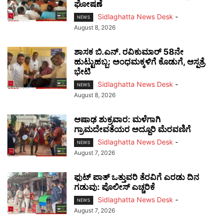
ಘೋಷಣೆ
Sidlaghatta News Desk
-
NEWS
August 8, 2026
ಶಾಸಕ ಬಿ.ಎನ್. ರವಿಕುಮಾರ್ 58ನೇ
ಹುಟ್ಟುಹಬ್ಬ: ಅಂಧಮಕ್ಕಳಿಗೆ ಕೊಡುಗೆ, ಆಸ್ಪತ್ರೆ
ಭೇಟಿ
Sidlaghatta News Desk
-
NEWS
August 8, 2026
ಆಷಾಢ ಶುಕ್ರವಾರ: ಮಳೆಗಾಗಿ
ಗ್ರಾಮದೇವತೆಯರ ಅದ್ದೂರಿ ಮೆರವಣಿಗೆ
Sidlaghatta News Desk
-
NEWS
August 7, 2026
ಫುಟ್‌ ಪಾತ್ ಒತ್ತುವರಿ ತೆರವಿಗೆ ಎರಡು ದಿನ
ಗಡುವು: ಪೊಲೀಸ್ ಎಚ್ಚರಿಕೆ
Sidlaghatta News Desk
-
NEWS
August 7, 2026