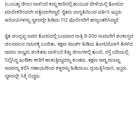
(ಒಂಬತ್ತು ಚೀಲ) ದಾಳಿಂಬೆ ಕದ್ದು ಕಾರಿನಲ್ಲಿ ತುಂಬುವ ವೇಳೆಯಲ್ಲಿ ತೋಟದ
ಮಾಲೀಕರಿಂದಲೇ ಪತ್ತೆಯಾಗಿದ್ದಾರೆ. ರೈತರು ಜಾಗೃತೆಯಿಂದ ವರ್ತಿಸಿ ಇಬ್ಬರು
ಆರೋಪಿಗಳನ್ನು ಸ್ಥಳದಲ್ಲೇ ಹಿಡಿದು 112 ಪೊಲೀಸರಿಗೆ ಹಸ್ತಾಂತರಿಸಿದ್ದಾರೆ.
ರೈತ ಚಂದ್ರಪ್ಪ ಅವರ ತೋಟದಲ್ಲಿ ಬುಧವಾರ ರಾತ್ರಿ 8:30ರ ಸುಮಾರಿಗೆ ಶಂಕಾಸ್ಪದ
ಚಲನವಲನ ಗಮನಕ್ಕೆ ಬಂದಿತು. ತಕ್ಷಣ ಟಾರ್ಚ್ ಹಿಡಿದು ತೋಟದೊಳಗೆ ತೆರಳಿದ
ಅವರು ನಾಲ್ವರು ಶಂಕಿತರು ದಾಳಿಂಬೆ ಕಿತ್ತು ಚೀಲಗಳಲ್ಲಿ ತುಂಬಿ, ರಸ್ತೆ ಬದಿಯಲ್ಲಿ
ನಿಲ್ಲಿಸಿದ್ದ ಇಂಡಿಕಾ ಕಾರಿಗೆ ಹಾಕುತ್ತಿದ್ದುದನ್ನು ಕಂಡರು. ತಕ್ಷಣ ಅಣ್ಣ ರಾಜಣ್ಣ
ಅವರನ್ನು ಕರೆಸಿ ಸಹಾಯದಿಂದ ಕಳ್ಳರನ್ನು ಹಿಡಿಯಲು ಪ್ರಯತ್ನಿಸಿದಾಗ, ಇಬ್ಬರು
ಸ್ಥಳದಲ್ಲೇ ಸಿಕ್ಕಿ ಬಿದ್ದರು.