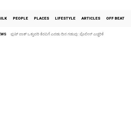
SILK
PEOPLE
PLACES
LIFESTYLE
ARTICLES
OFF BEAT
EWS
ಫುಟ್‌ ಪಾತ್ ಒತ್ತುವರಿ ತೆರವಿಗೆ ಎರಡು ದಿನ ಗಡುವು: ಪೊಲೀಸ್ ಎಚ್ಚರಿಕೆ