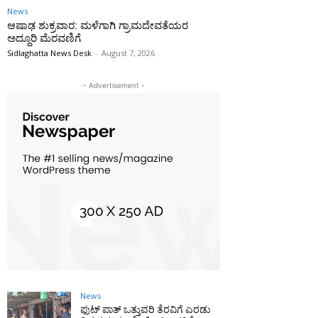
News
ಆಷಾಢ ಶುಕ್ರವಾರ: ಮಳೆಗಾಗಿ ಗ್ರಾಮದೇವತೆಯರ
ಅದ್ದೂರಿ ಮೆರವಣಿಗೆ
Sidlaghatta News Desk
-
August 7, 2026
- Advertisement -
News
ಫುಟ್‌ ಪಾತ್ ಒತ್ತುವರಿ ತೆರವಿಗೆ ಎರಡು