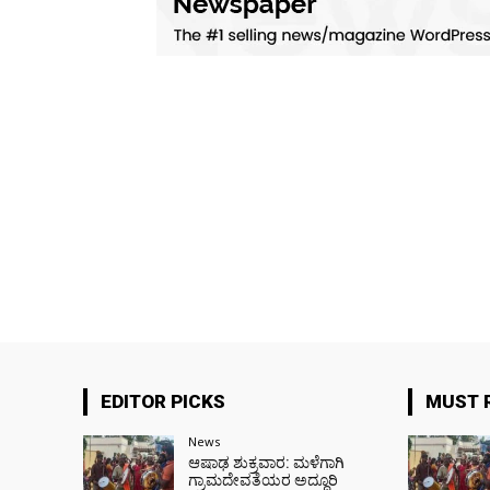
EDITOR PICKS
MUST 
News
ಆಷಾಢ ಶುಕ್ರವಾರ: ಮಳೆಗಾಗಿ
ಗ್ರಾಮದೇವತೆಯರ ಅದ್ದೂರಿ