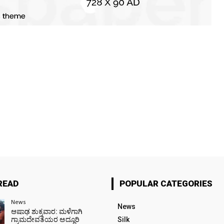
READ
POPULAR CATEGORIES
News
News
ಆಷಾಢ ಶುಕ್ರವಾರ: ಮಳೆಗಾಗಿ
ಗ್ರಾಮದೇವತೆಯರ ಅದ್ದೂರಿ
Silk