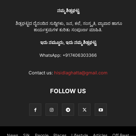
ನಮ್ಮ ಶಿಡ್ಲಘಟ್ಟ
ಶಿಡ್ಲಘಟ್ಟದ ದೈನಂದಿನ ಸುದ್ದಿಗಳು, ಜನ, ಕಲೆ, ಸಂಸ್ಕೃತಿ, ವ್ಯಾಪಾರ ಹಾಗೂ
ಕಾರ್ಯಕ್ರಮಗಳ ಕುರಿತು ಸಂಪೂರ್ಣ ಮಾಹಿತಿ.
ಇದು ನಮ್ಮೂರು, ಇದು ನಮ್ಮ ಶಿಡ್ಲಘಟ್ಟ
WhatsApp:
+917406303366
Contact us:
hisidlaghatta@gmail.com
FOLLOW US
News
Silk
People
Places
Lifestyle
Articles
Off Beat