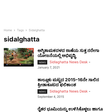
Home
Tags
Sidalghatta
sidalghatta
ಅಗ್ನಿಶಾಮಕದಳದ ಠಾಣೆಯ ಸುತ್ತ ನರೇಗಾ
ಯೋಜನೆಯಲ್ಲಿ ಅಭಿವೃದ್ಧಿ
Sidlaghatta News Desk
-
NEWS
January 7, 2021
ತಾಲ್ಲೂಕು ಮಟ್ಟದ 2015–16ನೇ ಸಾಲಿನ
ಕ್ರೀಡಾಕೂಟದ ಫಲಿತಾಂಶ
Sidlaghatta News Desk
-
NEWS
September 4, 2015
ರೈತರ ಭೂಮಿಯನ್ನು ಉಳಿಸಿಕೊಳ್ಳಲು ಹಾಗೂ