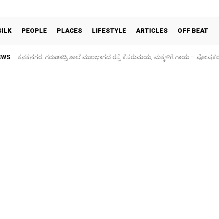
SILK
PEOPLE
PLACES
LIFESTYLE
ARTICLES
OFF BEAT
EWS
ಕನಕನಗರ: ಗರುಡಾದ್ರಿ ಶಾಲೆ ಮುಂಭಾಗದ ರಸ್ತೆ ಕೆಸರುಮಯ, ಮಕ್ಕಳಿಗೆ ಗಾಯ – ಪೋಷಕ