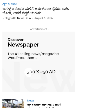
Agriculture
ಆಗಸ್ಟ್ ಆರಂಭದ ಮಳೆಗೆ ಹರ್ಷಗೊಂಡ ರೈತರು: ರಾಗಿ,
ಜೋಳ, ಅವರೆ ಬಿತ್ತನೆ ಚುರುಕು
Sidlaghatta News Desk
-
August 6, 2026
- Advertisement -
News
ಕನಕನಗರ: ಗರುಡಾದ್ರಿ ಶಾಲೆ