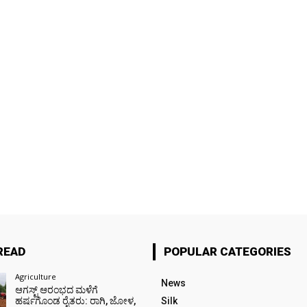
READ
POPULAR CATEGORIES
Agriculture
News
ಆಗಸ್ಟ್ ಆರಂಭದ ಮಳೆಗೆ
ಹರ್ಷಗೊಂಡ ರೈತರು: ರಾಗಿ, ಜೋಳ,
Silk