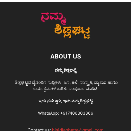
ABOUT US
ನಮ್ಮ ಶಿಡ್ಲಘಟ್ಟ
ಶಿಡ್ಲಘಟ್ಟದ ದೈನಂದಿನ ಸುದ್ದಿಗಳು, ಜನ, ಕಲೆ, ಸಂಸ್ಕೃತಿ, ವ್ಯಾಪಾರ ಹಾಗೂ
ಕಾರ್ಯಕ್ರಮಗಳ ಕುರಿತು ಸಂಪೂರ್ಣ ಮಾಹಿತಿ.
ಇದು ನಮ್ಮೂರು, ಇದು ನಮ್ಮ ಶಿಡ್ಲಘಟ್ಟ
WhatsApp:
+917406303366
Contact us:
hisidlaghatta@gmail.com