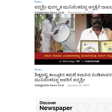
News
ಪದ್ಮಶ್ರೀ ಪುರಸ್ಕೃತ ಮುನಿವೆಂಕಟಪ್ಪ ಆಸ್ಪತ್ರೆಗೆ ದಾಖ
Sidlaghatta News Desk
-
November 23, 2025
News
ಶಿಡ್ಲಘಟ್ಟ ತಾಲ್ಲೂಕಿನ ತಮಟೆ ಕಲಾವಿದ ಪಿಂಡಿಪಾಪನಹ
ಮುನಿವೆಂಕಟಪ್ಪ ಅವರಿಗೆ ಪದ್ಮಶ್ರೀ
Sidlaghatta News Desk
-
January 26, 2023