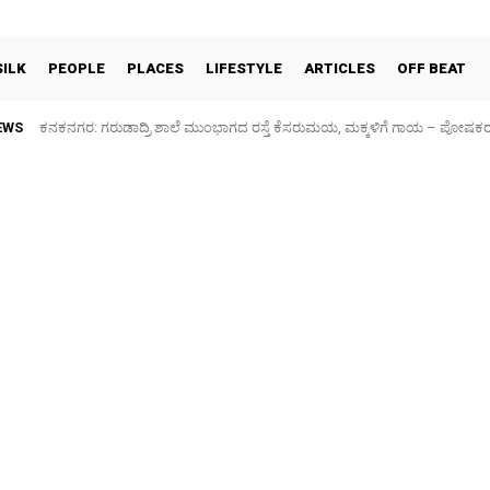
SILK
PEOPLE
PLACES
LIFESTYLE
ARTICLES
OFF BEAT
EWS
ಕನಕನಗರ: ಗರುಡಾದ್ರಿ ಶಾಲೆ ಮುಂಭಾಗದ ರಸ್ತೆ ಕೆಸರುಮಯ, ಮಕ್ಕಳಿಗೆ ಗಾಯ – ಪೋಷಕ