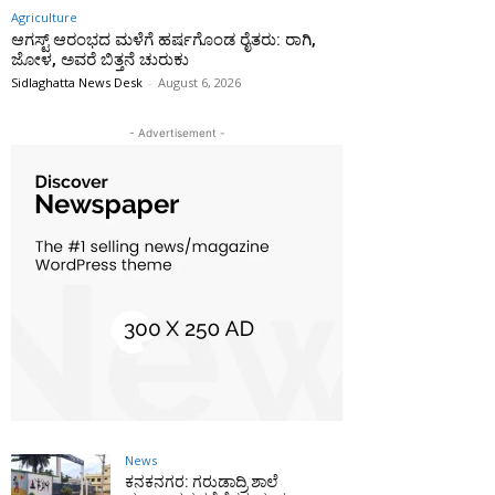
Agriculture
ಆಗಸ್ಟ್ ಆರಂಭದ ಮಳೆಗೆ ಹರ್ಷಗೊಂಡ ರೈತರು: ರಾಗಿ,
ಜೋಳ, ಅವರೆ ಬಿತ್ತನೆ ಚುರುಕು
Sidlaghatta News Desk
-
August 6, 2026
- Advertisement -
News
ಕನಕನಗರ: ಗರುಡಾದ್ರಿ ಶಾಲೆ