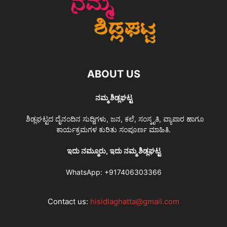
ABOUT US
ನಮ್ಮ ಶಿಡ್ಲಘಟ್ಟ
ಶಿಡ್ಲಘಟ್ಟದ ದೈನಂದಿನ ಸುದ್ದಿಗಳು, ಜನ, ಕಲೆ, ಸಂಸ್ಕೃತಿ, ವ್ಯಾಪಾರ ಹಾಗೂ
ಕಾರ್ಯಕ್ರಮಗಳ ಕುರಿತು ಸಂಪೂರ್ಣ ಮಾಹಿತಿ.
ಇದು ನಮ್ಮೂರು, ಇದು ನಮ್ಮ ಶಿಡ್ಲಘಟ್ಟ
WhatsApp:
+917406303366
Contact us:
hisidlaghatta@gmail.com