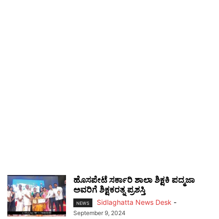
ಹೊಸಪೇಟೆ ಸರ್ಕಾರಿ ಶಾಲಾ ಶಿಕ್ಷಕಿ ಪದ್ಮಜಾ
ಅವರಿಗೆ ಶಿಕ್ಷಕರತ್ನ ಪ್ರಶಸ್ತಿ
Sidlaghatta News Desk
-
NEWS
September 9, 2024