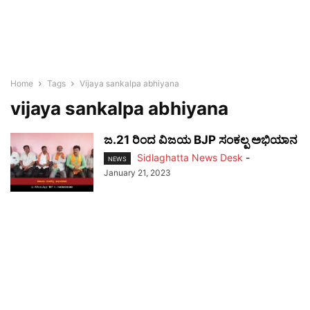
Home
Tags
Vijaya sankalpa abhiyana
vijaya sankalpa abhiyana
ಜ.21 ರಿಂದ ವಿಜಯ BJP ಸಂಕಲ್ಪ ಅಭಿಯಾನ
Sidlaghatta News Desk
-
NEWS
January 21, 2023