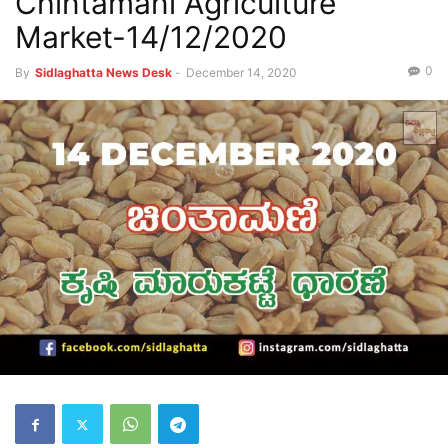
Chintamani Agriculture
Market-14/12/2020
0
By
Sidlaghatta News Desk
-
December 14, 2020