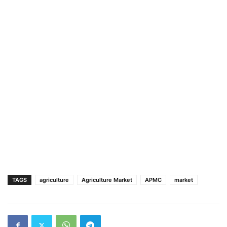
TAGS
agriculture
Agriculture Market
APMC
market