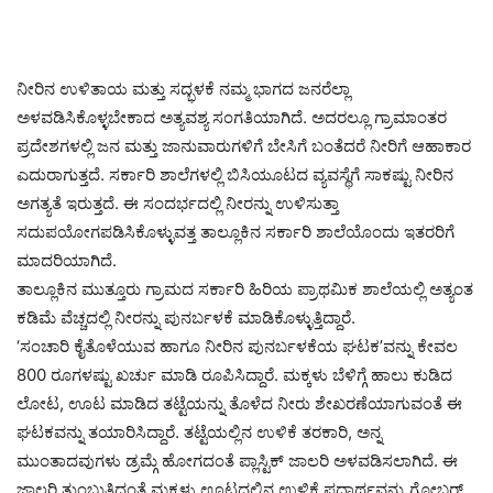
ನೀರಿನ ಉಳಿತಾಯ ಮತ್ತು ಸದ್ಭಳಕೆ ನಮ್ಮ ಭಾಗದ ಜನರೆಲ್ಲಾ
ಅಳವಡಿಸಿಕೊಳ್ಳಬೇಕಾದ ಅತ್ಯವಶ್ಯ ಸಂಗತಿಯಾಗಿದೆ. ಅದರಲ್ಲೂ ಗ್ರಾಮಾಂತರ
ಪ್ರದೇಶಗಳಲ್ಲಿ ಜನ ಮತ್ತು ಜಾನುವಾರುಗಳಿಗೆ ಬೇಸಿಗೆ ಬಂತೆದರೆ ನೀರಿಗೆ ಆಹಾಕಾರ
ಎದುರಾಗುತ್ತದೆ. ಸರ್ಕಾರಿ ಶಾಲೆಗಳಲ್ಲಿ ಬಿಸಿಯೂಟದ ವ್ಯವಸ್ಥೆಗೆ ಸಾಕಷ್ಟು ನೀರಿನ
ಅಗತ್ಯತೆ ಇರುತ್ತದೆ. ಈ ಸಂದರ್ಭದಲ್ಲಿ ನೀರನ್ನು ಉಳಿಸುತ್ತಾ
ಸದುಪಯೋಗಪಡಿಸಿಕೊಳ್ಳುವತ್ತ ತಾಲ್ಲೂಕಿನ ಸರ್ಕಾರಿ ಶಾಲೆಯೊಂದು ಇತರರಿಗೆ
ಮಾದರಿಯಾಗಿದೆ.
ತಾಲ್ಲೂಕಿನ ಮುತ್ತೂರು ಗ್ರಾಮದ ಸರ್ಕಾರಿ ಹಿರಿಯ ಪ್ರಾಥಮಿಕ ಶಾಲೆಯಲ್ಲಿ ಅತ್ಯಂತ
ಕಡಿಮೆ ವೆಚ್ಚದಲ್ಲಿ ನೀರನ್ನು ಪುನರ್ಬಳಕೆ ಮಾಡಿಕೊಳ್ಳುತ್ತಿದ್ದಾರೆ.
‘ಸಂಚಾರಿ ಕೈತೊಳೆಯುವ ಹಾಗೂ ನೀರಿನ ಪುನರ್ಬಳಕೆಯ ಘಟಕ’ವನ್ನು ಕೇವಲ
800 ರೂಗಳಷ್ಟು ಖರ್ಚು ಮಾಡಿ ರೂಪಿಸಿದ್ದಾರೆ. ಮಕ್ಕಳು ಬೆಳಿಗ್ಗೆ ಹಾಲು ಕುಡಿದ
ಲೋಟ, ಊಟ ಮಾಡಿದ ತಟ್ಟೆಯನ್ನು ತೊಳೆದ ನೀರು ಶೇಖರಣೆಯಾಗುವಂತೆ ಈ
ಘಟಕವನ್ನು ತಯಾರಿಸಿದ್ದಾರೆ. ತಟ್ಟೆಯಲ್ಲಿನ ಉಳಿಕೆ ತರಕಾರಿ, ಅನ್ನ
ಮುಂತಾದವುಗಳು ಡ್ರಮ್ಗೆ ಹೋಗದಂತೆ ಪ್ಲಾಸ್ಟಿಕ್ ಜಾಲರಿ ಅಳವಡಿಸಲಾಗಿದೆ. ಈ
ಜಾಲರಿ ತುಂಬುತ್ತಿದ್ದಂತೆ ಮಕ್ಕಳು ಊಟದಲ್ಲಿನ ಉಳಿಕೆ ಪದಾರ್ಥವನ್ನು ಗೋಬರ್