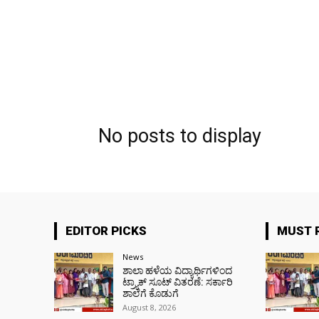
No posts to display
EDITOR PICKS
MUST 
News
ಶಾಲಾ ಹಳೆಯ ವಿದ್ಯಾರ್ಥಿಗಳಿಂದ
ಟ್ರ್ಯಾಕ್‌ ಸೂಟ್ ವಿತರಣೆ: ಸರ್ಕಾರಿ
ಶಾಲೆಗೆ ಕೊಡುಗೆ
August 8, 2026