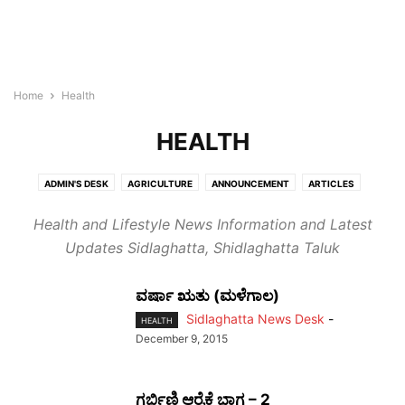
Home
Health
HEALTH
ADMIN'S DESK
AGRICULTURE
ANNOUNCEMENT
ARTICLES
BLOGROLL
BULLETIN
BUSINESS
CHIKKABALLAPURA
Health and Lifestyle News Information and Latest
CHINTAMANI
COVID-19
CULTURE
EDUCATION
HEALTH
Updates Sidlaghatta, Shidlaghatta Taluk
HOROSCOPE
KIDS
LIFESTYLE
MALLIKARJUNA
MONEY
NEWS
NEWSBEAT
OBITUARY
OFF BEAT
PANCHANGA
PEOPLE
ವರ್ಷಾ ಋತು (ಮಳೆಗಾಲ)
PLACES
REAL ESTATE
SIDLAGHATTA
SILK
SPORTS
STORIES
Sidlaghatta News Desk
-
HEALTH
TECH
WORLD
December 9, 2015
ಗರ್ಭಿಣಿ ಆರೈಕೆ ಭಾಗ – 2