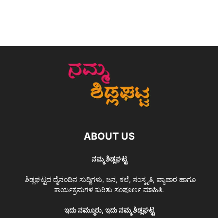
ABOUT US
ನಮ್ಮ ಶಿಡ್ಲಘಟ್ಟ
ಶಿಡ್ಲಘಟ್ಟದ ದೈನಂದಿನ ಸುದ್ದಿಗಳು, ಜನ, ಕಲೆ, ಸಂಸ್ಕೃತಿ, ವ್ಯಾಪಾರ ಹಾಗೂ
ಕಾರ್ಯಕ್ರಮಗಳ ಕುರಿತು ಸಂಪೂರ್ಣ ಮಾಹಿತಿ.
ಇದು ನಮ್ಮೂರು, ಇದು ನಮ್ಮ ಶಿಡ್ಲಘಟ್ಟ