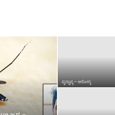
ವೃದ್ಧಾಪ್ಯ – ಆರೋಗ್ಯ