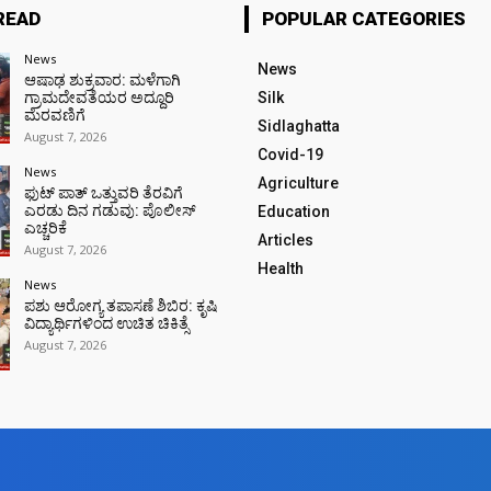
READ
POPULAR CATEGORIES
News
News
ಆಷಾಢ ಶುಕ್ರವಾರ: ಮಳೆಗಾಗಿ
ಗ್ರಾಮದೇವತೆಯರ ಅದ್ದೂರಿ
Silk
ಮೆರವಣಿಗೆ
Sidlaghatta
August 7, 2026
Covid-19
News
Agriculture
ಫುಟ್‌ ಪಾತ್ ಒತ್ತುವರಿ ತೆರವಿಗೆ
ಎರಡು ದಿನ ಗಡುವು: ಪೊಲೀಸ್
Education
ಎಚ್ಚರಿಕೆ
Articles
August 7, 2026
Health
News
ಪಶು ಆರೋಗ್ಯ ತಪಾಸಣೆ ಶಿಬಿರ: ಕೃಷಿ
ವಿದ್ಯಾರ್ಥಿಗಳಿಂದ ಉಚಿತ ಚಿಕಿತ್ಸೆ
August 7, 2026