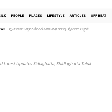
SILK
PEOPLE
PLACES
LIFESTYLE
ARTICLES
OFF BEAT
EWS
ಫುಟ್‌ ಪಾತ್ ಒತ್ತುವರಿ ತೆರವಿಗೆ ಎರಡು ದಿನ ಗಡುವು: ಪೊಲೀಸ್ ಎಚ್ಚರಿಕೆ
d Latest Updates Sidlaghatta, Shidlaghatta Taluk