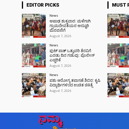
EDITOR PICKS
MUST 
News
ಆಷಾಢ ಶುಕ್ರವಾರ: ಮಳೆಗಾಗಿ
ಗ್ರಾಮದೇವತೆಯರ ಅದ್ದೂರಿ
ಮೆರವಣಿಗೆ
August 7, 2026
News
ಫುಟ್‌ ಪಾತ್ ಒತ್ತುವರಿ ತೆರವಿಗೆ
ಎರಡು ದಿನ ಗಡುವು: ಪೊಲೀಸ್
ಎಚ್ಚರಿಕೆ
August 7, 2026
News
ಪಶು ಆರೋಗ್ಯ ತಪಾಸಣೆ ಶಿಬಿರ: ಕೃಷಿ
ವಿದ್ಯಾರ್ಥಿಗಳಿಂದ ಉಚಿತ ಚಿಕಿತ್ಸೆ
August 7, 2026