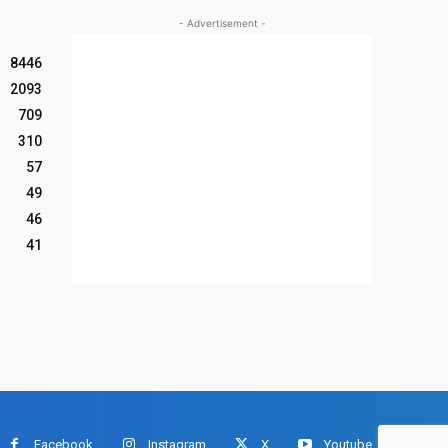
- Advertisement -
8446
2093
709
310
57
49
46
41
Facebook
Instagram
X
Youtube