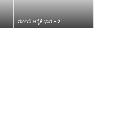
ಗರ್ಭಿಣಿ ಆರೈಕೆ ಭಾಗ – 2