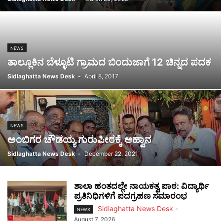
NEWS
ತಾಲ್ಲೂಕಿನ ಬೆಳ್ಳೂಟಿ ಗ್ರಾಮದ ಬಿಂದುಜಾಗೆ 12 ಚಿನ್ನದ ಪದಕ
Sidlaghatta News Desk
-
April 8, 2017
NEWS
ಅಂಬಿಗರ ಚೌಡಯ್ಯ ಗುರುಪೀಠಕ್ಕೆ ಆಹ್ವಾನ
Sidlaghatta News Desk
-
December 22, 2021
ಶಾಲಾ ಹಂತದಲ್ಲೇ ನಾಯಕತ್ವ ಪಾಠ: ವಿದ್ಯಾರ್ಥಿ
ಪ್ರತಿನಿಧಿಗಳಿಗೆ ಪದಗ್ರಹಣ ಸಮಾರಂಭ
Sidlaghatta News Desk
-
NEWS
August 7, 2026