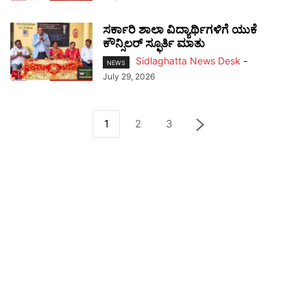
ಸರ್ಕಾರಿ ಶಾಲಾ ವಿದ್ಯಾರ್ಥಿಗಳಿಗೆ ಯುಕೆ
ಕೌನ್ಸಿಲರ್ ಸ್ಫೂರ್ತಿ ಮಾತು
Sidlaghatta News Desk
-
NEWS
July 29, 2026
1
2
3