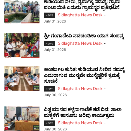
ಕುಡಿಯುವ ನೀರು, ನೈರ್ಮಲ್ಯ ಸಮಸ್ಯೆ: ಗ್ರಾಮ
ಪಂಚಾಯಿತಿ ಎದುರು ಗ್ರಾಮಸ್ಥರ ಪ್ರತಿಭಟನೆ
Sidlaghatta News Desk
-
NEWS
July 31, 2026
ಶ್ರೀ ಗಂಗಾದೇವಿ ನವಚಂಡಿಕಾ ಯಾಗ ಸಂಪನ್ನ
Sidlaghatta News Desk
-
NEWS
July 31, 2026
ಅಂತರ್ಜಲ ಕುಸಿತ: ಕುಡಿಯುವ ನೀರಿನ ಸಮಸ್ಯೆ
ಎದುರಾಗುವ ಮುನ್ನವೇ ಮುನ್ನೆಚ್ಚರಿಕೆ ಕ್ರಮಕ್ಕೆ
ಸೂಚನೆ
Sidlaghatta News Desk
-
NEWS
July 30, 2026
ವಿಶ್ವ ಮಾನವ ಕಳ್ಳಸಾಗಾಣಿಕೆ ತಡೆ ದಿನ: ಶಾಲಾ
ಮಕ್ಕಳಿಗೆ ಕಾನೂನು ಅರಿವು ಕಾರ್ಯಕ್ರಮ
Sidlaghatta News Desk
-
NEWS
July 30, 2026