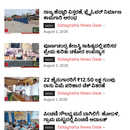
ರಾಜ್ಯ ಹೆದ್ದಾರಿ ವಿಸ್ತರಣೆ, ಫ್ಲೈಓವರ್ ನಿರ್ಮಾಣ
ಕಾಮಗಾರಿ ಆರಂಭ
Sidlaghatta News Desk
-
NEWS
August 2, 2026
ಪೂರ್ಣಚಂದ್ರ ತೇಜಸ್ವಿ ಸಾಹಿತ್ಯದಲ್ಲಿ ಪರಿಸರ
ಪ್ರೇಮ ಕುರಿತು ಚಕೋರ ಉಪನ್ಯಾಸ
Sidlaghatta News Desk
-
NEWS
August 2, 2026
22 ಹೈನುಗಾರರಿಗೆ ₹12.50 ಲಕ್ಷ ಗುಂಪು
ರಾಸು ವಿಮೆ ಪರಿಹಾರ ಚೆಕ್ ವಿತರಣೆ
Sidlaghatta News Desk
-
NEWS
August 1, 2026
ಪಿಂಚಣಿ ಸೌಲಭ್ಯ ಮನೆ ಬಾಗಿಲಿಗೆ: ಹೋಬಳಿ,
ಗ್ರಾಮ ಮಟ್ಟದಲ್ಲಿ ಪಿಂಚಣಿ ಅದಾಲತ್
Sidlaghatta News Desk
-
NEWS