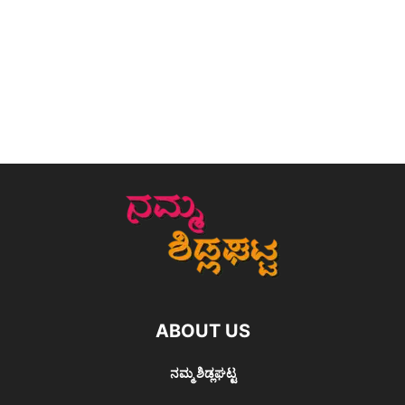
ABOUT US
ನಮ್ಮ ಶಿಡ್ಲಘಟ್ಟ