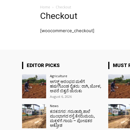
Home
Checkout
Checkout
[woocommerce_checkout]
EDITOR PICKS
MUST 
Agriculture
ಆಗಸ್ಟ್ ಆರಂಭದ ಮಳೆಗೆ
ಹರ್ಷಗೊಂಡ ರೈತರು: ರಾಗಿ, ಜೋಳ,
ಅವರೆ ಬಿತ್ತನೆ ಚುರುಕು
August 6, 2026
News
ಕನಕನಗರ: ಗರುಡಾದ್ರಿ ಶಾಲೆ
ಮುಂಭಾಗದ ರಸ್ತೆ ಕೆಸರುಮಯ,
ಮಕ್ಕಳಿಗೆ ಗಾಯ – ಪೋಷಕರ
ಆಕ್ರೋಶ