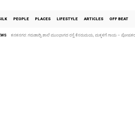
SILK
PEOPLE
PLACES
LIFESTYLE
ARTICLES
OFF BEAT
EWS
ಕನಕನಗರ: ಗರುಡಾದ್ರಿ ಶಾಲೆ ಮುಂಭಾಗದ ರಸ್ತೆ ಕೆಸರುಮಯ, ಮಕ್ಕಳಿಗೆ ಗಾಯ – ಪೋಷಕ