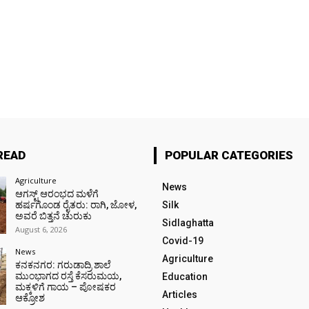
READ
POPULAR CATEGORIES
Agriculture
News
ಆಗಸ್ಟ್ ಆರಂಭದ ಮಳೆಗೆ
ಹರ್ಷಗೊಂಡ ರೈತರು: ರಾಗಿ, ಜೋಳ,
Silk
ಅವರೆ ಬಿತ್ತನೆ ಚುರುಕು
Sidlaghatta
August 6, 2026
Covid-19
News
Agriculture
ಕನಕನಗರ: ಗರುಡಾದ್ರಿ ಶಾಲೆ
ಮುಂಭಾಗದ ರಸ್ತೆ ಕೆಸರುಮಯ,
Education
ಮಕ್ಕಳಿಗೆ ಗಾಯ – ಪೋಷಕರ
Articles
ಆಕ್ರೋಶ