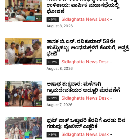
ಉಳಿತಾಯ: ವಾರ್ಷಿಕ ಮಹಾಸಭೆಯಲ್ಲಿ
ಘೋಷಣೆ
Sidlaghatta News Desk
-
NEWS
August 8, 2026
ಶಾಸಕ ಬಿ.ಎನ್. ರವಿಕುಮಾರ್ 58ನೇ
ಹುಟ್ಟುಹಬ್ಬ: ಅಂಧಮಕ್ಕಳಿಗೆ ಕೊಡುಗೆ, ಆಸ್ಪತ್ರೆ
ಭೇಟಿ
Sidlaghatta News Desk
-
NEWS
August 8, 2026
ಆಷಾಢ ಶುಕ್ರವಾರ: ಮಳೆಗಾಗಿ
ಗ್ರಾಮದೇವತೆಯರ ಅದ್ದೂರಿ ಮೆರವಣಿಗೆ
Sidlaghatta News Desk
-
NEWS
August 7, 2026
ಫುಟ್‌ ಪಾತ್ ಒತ್ತುವರಿ ತೆರವಿಗೆ ಎರಡು ದಿನ
ಗಡುವು: ಪೊಲೀಸ್ ಎಚ್ಚರಿಕೆ
Sidlaghatta News Desk
-
NEWS