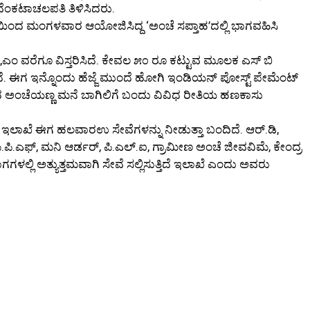
ವೆಂಕಟಾಚಲಪತಿ ತಿಳಿಸಿದರು.
ಿಂದ ಮಂಗಳವಾರ ಆಯೋಜಿಸಿದ್ದ ‘ಅಂಚೆ ಸಪ್ತಾಹ’ದಲ್ಲಿ ಭಾಗವಹಿಸಿ
ಂ ವರೆಗೂ ವಿಸ್ತರಿಸಿದೆ. ಕೇವಲ ೫೦ ರೂ ಕಟ್ಟುವ ಮೂಲಕ ಎಸ್ ಬಿ
ೆ. ಈಗ ಇನ್ನೊಂದು ಹೆಜ್ಜೆ ಮುಂದೆ ಹೋಗಿ ಇಂಡಿಯನ್ ಪೋಸ್ಟ್ ಪೇಮೆಂಟ್
ಷದಿಂದ ಅಂಚೆಯಣ್ಣ ಮನೆ ಬಾಗಿಲಿಗೆ ಬಂದು ವಿವಿಧ ರೀತಿಯ ಹಣಕಾಸು
ಚೆ ಇಲಾಖೆ ಈಗ ಹಲವಾರಉ ಸೇವೆಗಳನ್ನು ನೀಡುತ್ತಾ ಬಂದಿದೆ. ಆರ್.ಡಿ,
ಿ, ಪಿ.ಪಿ.ಎಫ್, ಮನಿ ಆರ್ಡರ್, ಪಿ.ಎಲ್.ಐ, ಗ್ರಾಮೀಣ ಅಂಚೆ ಜೀವವಿಮೆ, ಕೇಂದ್ರ
ಗಳಲ್ಲಿ ಅತ್ಯುತ್ತಮವಾಗಿ ಸೇವೆ ಸಲ್ಲಿಸುತ್ತಿದೆ ಇಲಾಖೆ ಎಂದು ಅವರು