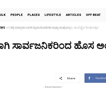
SILK
PEOPLE
PLACES
LIFESTYLE
ARTICLES
OFF BEAT
EWS
30 ವರ್ಷಗಳ ಬಳಿಕ ಗ್ರಾಮದೇವತೆಗಳ ಜಾತ್ರಾ ಮಹೋತ್ಸವ, ತಂಬಿಟ್ಟಿನ ದೀಪೋತ್ಸವ
ಾಗಿ ಸಾರ್ವಜನಿಕರಿಂದ ಹೊಸ ಅಂ
Facebo
Share
- Advertisement -