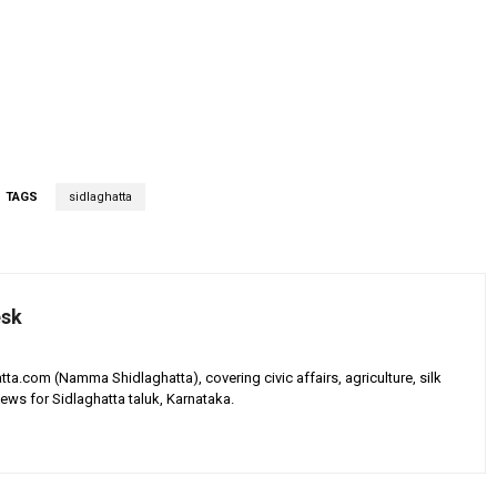
TAGS
sidlaghatta
esk
tta.com (Namma Shidlaghatta), covering civic affairs, agriculture, silk
ews for Sidlaghatta taluk, Karnataka.