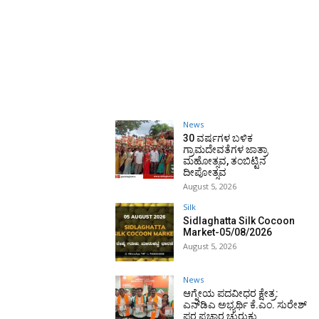
News
30 ವರ್ಷಗಳ ಬಳಿಕ
ಗ್ರಾಮದೇವತೆಗಳ ಜಾತ್ರಾ
ಮಹೋತ್ಸವ, ತಂಬಿಟ್ಟಿನ
ದೀಪೋತ್ಸವ
August 5, 2026
Silk
Sidlaghatta Silk Cocoon
Market-05/08/2026
August 5, 2026
News
ಆಗ್ನೇಯ ಪದವೀಧರ ಕ್ಷೇತ್ರ:
ಎನ್‌ಡಿಎ ಅಭ್ಯರ್ಥಿ ಕೆ.ಎಂ. ಸುರೇಶ್
ಪರ ಪ್ರಚಾರ ಚುರುಕು