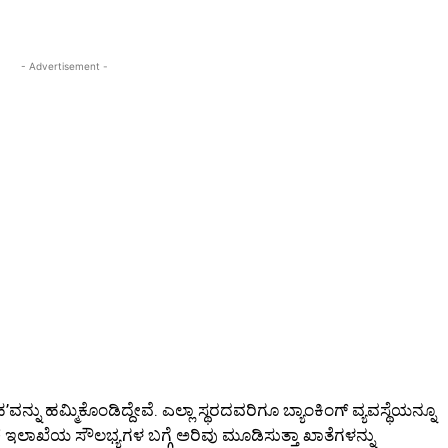
- Advertisement -
ು ಹಮ್ಮಿಕೊಂಡಿದ್ದೇವೆ. ಎಲ್ಲಾ ಸ್ಥರದವರಿಗೂ ಬ್ಯಾಂಕಿಂಗ್ ವ್ಯವಸ್ಥೆಯನ್ನೂ
ೆ ಇಲಾಖೆಯ ಸೌಲಭ್ಯಗಳ ಬಗ್ಗೆ ಅರಿವು ಮೂಡಿಸುತ್ತಾ ಖಾತೆಗಳನ್ನು