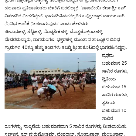
ಹಲವಾರು ಪ್ರತಿಭಾವಂತರು ಬೆಳಕಿಗೆ ಬರಲಿದ್ದಾರೆ. ‘ವಾಜಪೇಯಿ ಕರ್ಣಶ್ರೀ ಕಪ್’
ವಿಜೇತರಿಗೆ ನೀಡಲಿದ್ದೇವೆ. ಭಾಗವಹಿಸಿದವರೆಲ್ಲರಿಗೂ ಪ್ರೋತ್ಸಾಹ ದಾಯಕವಾಗಿ
ನೆನಪಿನ ಕಾಣಿಕೆ ನೀಡಲಾಗುವುದು’ ಎಂದು ಹೇಳಿದರು.
ಚೀಮನಹಳ್ಳಿ, ಶೆಟ್ಟಹಳ್ಳಿ, ದೊಡ್ಡತೇಕಹಳ್ಳಿ, ದೊಡ್ಡಚೊಕ್ಕಂಡಹಳ್ಳಿ,
ದೇವರಮಳ್ಳೂರು, ನಾಗಮಂಗಲ, ಭಕ್ತರಹಳ್ಳಿ ಮುಂತಾದ ತಾಲ್ಲೂಕಿನ ವಿವಿಧ
ಗ್ರಾಮಗಳ 40ಕ್ಕೂ ಹೆಚ್ಚು ತಂಡಗಳು ಕಬಡ್ಡಿ ಕ್ರೀಡಾಕೂಟದಲ್ಲಿ ಭಾಗವಹಿಸಿದ್ದವು.
ಪ್ರಥಮ
ಬಹುಮಾನ 25
ಸಾವಿರ ರೂಗಳು,
ದ್ವಿತೀಯ
ಬಹುಮಾನ 15
ಸಾವಿರ ರೂಗಳು,
ತೃತೀಯ
ಬಹುಮಾನ 10
ಸಾವಿರ
ರೂಗಳನ್ನು, ನಾಲ್ಕನೆಯ ಬಹುಮಾನವಾಗಿ 5 ಸಾವಿರ ರೂಗಳನ್ನು ನೀಡಲಾಯಿತು.
ಸಬ್ಇನ್ಸ್ಪೆಕ್ಟರ್ ಪುರುಷೋತ್ತಮ್, ದೇವರಾಜ್, ಸೋಮನಾಥ್, ಮಂಜುನಾಥ್,