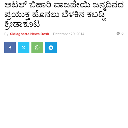
ಅಟಲ್ ಬಿಹಾರಿ ವಾಜಪೇಯಿ ಜನ್ಮದಿನದ
ಪ್ರಯುಕ್ತ ಹೊನಲು ಬೆಳಕಿನ ಕಬಡ್ಡಿ
ಕ್ರೀಡಾಕೂಟ
0
By
Sidlaghatta News Desk
-
December 29, 2014