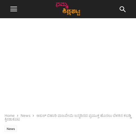
Home
News
ಅಟಲ್ ಬಿಹಾರಿ ವಾಜಪೇಯಿ ಜನ್ಮದಿನದ ಪ್ರಯುಕ್ತ ಹೊನಲು ಬೆಳಕಿನ ಕಬಡ್ಡಿ
ಕ್ರೀಡಾಕೂಟ
News