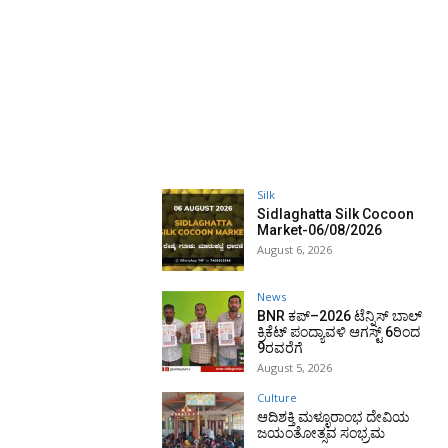
Silk
Sidlaghatta Silk Cocoon
Market-06/08/2026
August 6, 2026
News
BNR ಕಪ್–2026 ಟೆನ್ನಿಸ್ ಬಾಲ್
ಕ್ರಿಕೆಟ್ ಪಂದ್ಯಾವಳಿ ಆಗಸ್ಟ್ 6ರಿಂದ
9ರವರೆಗೆ
August 5, 2026
Culture
ಆದಿಶಕ್ತಿ ಮಳ್ಳೂರಾಂಭ ದೇವಿಯ
ಜಯಂತೋತ್ಸವ ಸಂಭ್ರಮ