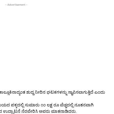
- Advertisement -
್ಲೂಕಿನಾದ್ಯಂತ ಶುದ್ದ ನೀರಿನ ಘಟಕಗಳನ್ನು ಸ್ಥಾಪಿಸಲಾಗುತ್ತಿದೆ ಎಂದು
ಪಕ್ಕದಲ್ಲಿ ಸುಮಾರು ೧೦ ಲಕ್ಷ ರೂ ವೆಚ್ಚದಲ್ಲಿ ನೂತನವಾಗಿ
ಕದ ಉದ್ಘಾಟನೆ ನೆರವೇರಿಸಿ ಅವರು ಮಾತನಾಡಿದರು.