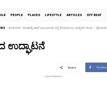
SILK
PEOPLE
PLACES
LIFESTYLE
ARTICLES
OFF BEAT
EWS
Sidlaghatta Silk Cocoon Market-06/08/2026
ದ ಉದ್ಘಾಟನೆ
Facebo
Share
- Advertisement -