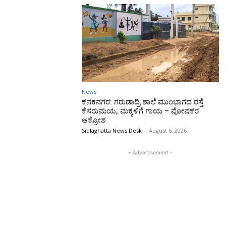
News
ಕನಕನಗರ: ಗರುಡಾದ್ರಿ ಶಾಲೆ ಮುಂಭಾಗದ ರಸ್ತೆ
ಕೆಸರುಮಯ, ಮಕ್ಕಳಿಗೆ ಗಾಯ – ಪೋಷಕರ
ಆಕ್ರೋಶ
Sidlaghatta News Desk
-
August 6, 2026
- Advertisement -