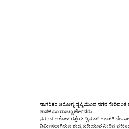
ನಾಗರಿಕರ ಆರೋಗ್ಯ ದೃಷ್ಟಿಯಿಂದ ನಗರ ಸೇರಿದಂತೆ ತಾಲ
ಶಾಸಕ ಎಂ.ರಾಜಣ್ಣ ಹೇಳಿದರು.
ನಗರದ ಅಶೋಕ ರಸ್ತೆಯ ದ್ವಿಮುಖ ಗಣಪತಿ ದೇವಾಲಯದ 
ನಿರ್ಮಿಸಲಾಗಿರುವ ಶುದ್ದ ಕುಡಿಯುವ ನೀರಿನ ಘಟ