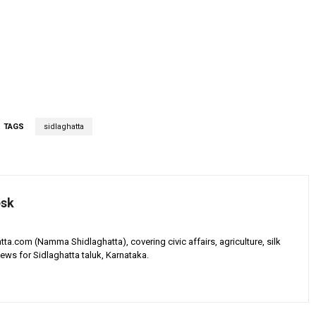
TAGS
sidlaghatta
esk
tta.com (Namma Shidlaghatta), covering civic affairs, agriculture, silk
ews for Sidlaghatta taluk, Karnataka.