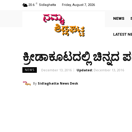
C
20.6
Sidlaghatta
Friday, August 7, 2026
NEWS
LATEST N
ಕ್ರೀಡಾಕೂಟದಲ್ಲಿ ಚಿನ್ನದ 
December 13, 2016
Updated:
December 13, 2016
NEWS
By
Sidlaghatta News Desk