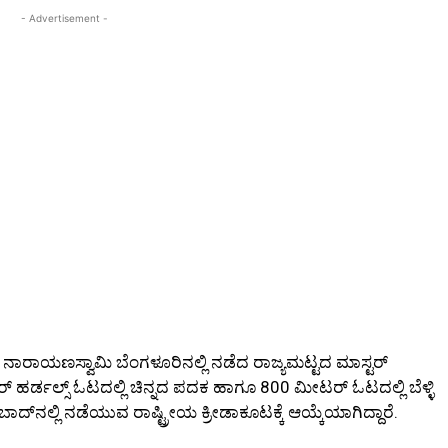
- Advertisement -
ು ನಾರಾಯಣಸ್ವಾಮಿ ಬೆಂಗಳೂರಿನಲ್ಲಿ ನಡೆದ ರಾಜ್ಯಮಟ್ಟದ ಮಾಸ್ಟರ್‌
್‌ ಹರ್ಡಲ್ಸ್‌ ಓಟದಲ್ಲಿ ಚಿನ್ನದ ಪದಕ ಹಾಗೂ 800 ಮೀಟರ್‌ ಓಟದಲ್ಲಿ ಬೆಳ್ಳಿ
ನಲ್ಲಿ ನಡೆಯುವ ರಾಷ್ಟ್ರೀಯ ಕ್ರೀಡಾಕೂಟಕ್ಕೆ ಆಯ್ಕೆಯಾಗಿದ್ದಾರೆ.