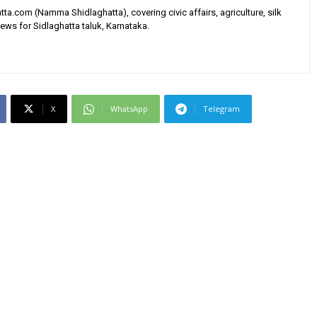
tta.com (Namma Shidlaghatta), covering civic affairs, agriculture, silk
ews for Sidlaghatta taluk, Karnataka.
X
WhatsApp
Telegram