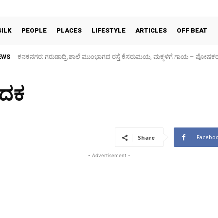
SILK
PEOPLE
PLACES
LIFESTYLE
ARTICLES
OFF BEAT
EWS
ಕನಕನಗರ: ಗರುಡಾದ್ರಿ ಶಾಲೆ ಮುಂಭಾಗದ ರಸ್ತೆ ಕೆಸರುಮಯ, ಮಕ್ಕಳಿಗೆ ಗಾಯ – ಪೋಷಕ
Sidlaghatta Silk Cocoon Market-06/08/2026
ಪದಕ
Facebo
Share
- Advertisement -