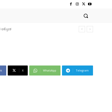
ರ ಆಕ್ರೋಶ
ok
X
WhatsApp
Telegram