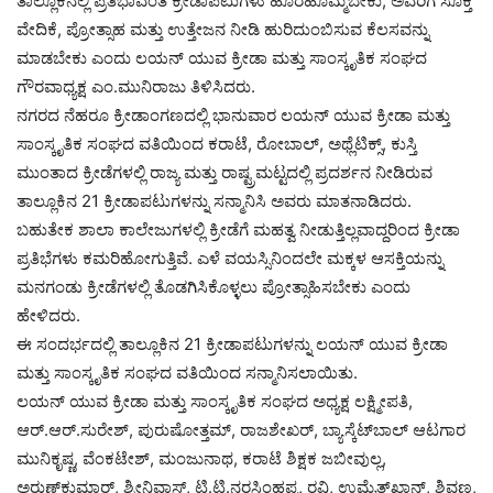
ತಾಲ್ಲೂಕಿನಲ್ಲಿ ಪ್ರತಿಭಾವಂತ ಕ್ರೀಡಾಪಟುಗಳು ಹೊರಹೊಮ್ಮಬೇಕು, ಅವರಿಗೆ ಸೂಕ್ತ
ವೇದಿಕೆ, ಪ್ರೋತ್ಸಾಹ ಮತ್ತು ಉತ್ತೇಜನ ನೀಡಿ ಹುರಿದುಂಬಿಸುವ ಕೆಲಸವನ್ನು
ಮಾಡಬೇಕು ಎಂದು ಲಯನ್ ಯುವ ಕ್ರೀಡಾ ಮತ್ತು ಸಾಂಸ್ಕೃತಿಕ ಸಂಘದ
ಗೌರವಾಧ್ಯಕ್ಷ ಎಂ.ಮುನಿರಾಜು ತಿಳಿಸಿದರು.
ನಗರದ ನೆಹರೂ ಕ್ರೀಡಾಂಗಣದಲ್ಲಿ ಭಾನುವಾರ ಲಯನ್ ಯುವ ಕ್ರೀಡಾ ಮತ್ತು
ಸಾಂಸ್ಕೃತಿಕ ಸಂಘದ ವತಿಯಿಂದ ಕರಾಟೆ, ರೋಬಾಲ್‌, ಅಥ್ಲೆಟಿಕ್ಸ್‌, ಕುಸ್ತಿ
ಮುಂತಾದ ಕ್ರೀಡೆಗಳಲ್ಲಿ ರಾಜ್ಯ ಮತ್ತು ರಾಷ್ಟ್ರಮಟ್ಟದಲ್ಲಿ ಪ್ರದರ್ಶನ ನೀಡಿರುವ
ತಾಲ್ಲೂಕಿನ 21 ಕ್ರೀಡಾಪಟುಗಳನ್ನು ಸನ್ಮಾನಿಸಿ ಅವರು ಮಾತನಾಡಿದರು.
ಬಹುತೇಕ ಶಾಲಾ ಕಾಲೇಜುಗಳಲ್ಲಿ ಕ್ರೀಡೆಗೆ ಮಹತ್ವ ನೀಡುತ್ತಿಲ್ಲವಾದ್ದರಿಂದ ಕ್ರೀಡಾ
ಪ್ರತಿಭೆಗಳು ಕಮರಿಹೋಗುತ್ತಿವೆ. ಎಳೆ ವಯಸ್ಸಿನಿಂದಲೇ ಮಕ್ಕಳ ಆಸಕ್ತಿಯನ್ನು
ಮನಗಂಡು ಕ್ರೀಡೆಗಳಲ್ಲಿ ತೊಡಗಿಸಿಕೊಳ್ಳಲು ಪ್ರೋತ್ಸಾಹಿಸಬೇಕು ಎಂದು
ಹೇಳಿದರು.
ಈ ಸಂದರ್ಭದಲ್ಲಿ ತಾಲ್ಲೂಕಿನ 21 ಕ್ರೀಡಾಪಟುಗಳನ್ನು ಲಯನ್ ಯುವ ಕ್ರೀಡಾ
ಮತ್ತು ಸಾಂಸ್ಕೃತಿಕ ಸಂಘದ ವತಿಯಿಂದ ಸನ್ಮಾನಿಸಲಾಯಿತು.
ಲಯನ್ ಯುವ ಕ್ರೀಡಾ ಮತ್ತು ಸಾಂಸ್ಕೃತಿಕ ಸಂಘದ ಅಧ್ಯಕ್ಷ ಲಕ್ಷ್ಮೀಪತಿ,
ಆರ್‌.ಆರ್‌.ಸುರೇಶ್‌, ಪುರುಷೋತ್ತಮ್‌, ರಾಜಶೇಖರ್‌, ಬ್ಯಾಸ್ಕೆಟ್‌ಬಾಲ್‌ ಆಟಗಾರ
ಮುನಿಕೃಷ್ಣ, ವೆಂಕಟೇಶ್‌, ಮಂಜುನಾಥ, ಕರಾಟೆ ಶಿಕ್ಷಕ ಜಬೀವುಲ್ಲ,
ಅರುಣ್‌ಕುಮಾರ್‌, ಶ್ರೀನಿವಾಸ್‌, ಟಿ.ಟಿ.ನರಸಿಂಹಪ್ಪ, ರವಿ, ಉಮೈತ್‌ಖಾನ್‌, ಶಿವಣ್ಣ,