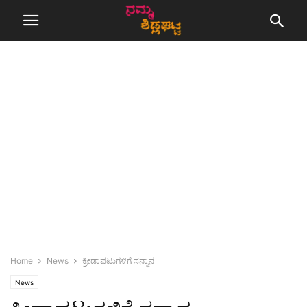
Home
News
ಕ್ರೀಡಾಪಟುಗಳಿಗೆ ಸನ್ಮಾನ
News