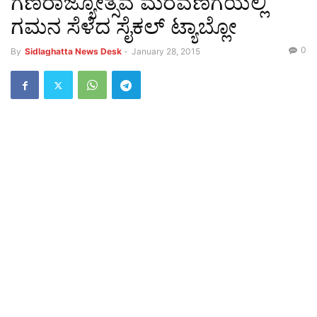
ಗಣರಾಜ್ಯೋತ್ಸವ ಮೆರವಣಿಗೆಯಲ್ಲಿ
ಗಮನ ಸೆಳೆದ ಸೈಕಲ್ ಟ್ಯಾಬ್ಲೋ
0
By
Sidlaghatta News Desk
-
January 28, 2015