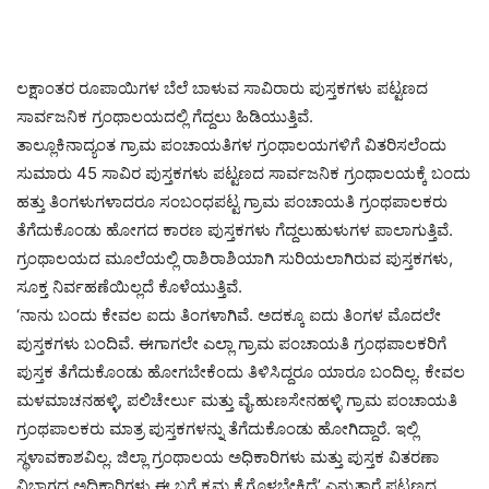
ಲಕ್ಷಾಂತರ ರೂಪಾಯಿಗಳ ಬೆಲೆ ಬಾಳುವ ಸಾವಿರಾರು ಪುಸ್ತಕಗಳು ಪಟ್ಟಣದ
ಸಾರ್ವಜನಿಕ ಗ್ರಂಥಾಲಯದಲ್ಲಿ ಗೆದ್ದಲು ಹಿಡಿಯುತ್ತಿವೆ.
ತಾಲ್ಲೂಕಿನಾದ್ಯಂತ ಗ್ರಾಮ ಪಂಚಾಯತಿಗಳ ಗ್ರಂಥಾಲಯಗಳಿಗೆ ವಿತರಿಸಲೆಂದು
ಸುಮಾರು 45 ಸಾವಿರ ಪುಸ್ತಕಗಳು ಪಟ್ಟಣದ ಸಾರ್ವಜನಿಕ ಗ್ರಂಥಾಲಯಕ್ಕೆ ಬಂದು
ಹತ್ತು ತಿಂಗಳುಗಳಾದರೂ ಸಂಬಂಧಪಟ್ಟ ಗ್ರಾಮ ಪಂಚಾಯತಿ ಗ್ರಂಥಪಾಲಕರು
ತೆಗೆದುಕೊಂಡು ಹೋಗದ ಕಾರಣ ಪುಸ್ತಕಗಳು ಗೆದ್ದಲುಹುಳುಗಳ ಪಾಲಾಗುತ್ತಿವೆ.
ಗ್ರಂಥಾಲಯದ ಮೂಲೆಯಲ್ಲಿ ರಾಶಿರಾಶಿಯಾಗಿ ಸುರಿಯಲಾಗಿರುವ ಪುಸ್ತಕಗಳು,
ಸೂಕ್ತ ನಿರ್ವಹಣೆಯಿಲ್ಲದೆ ಕೊಳೆಯುತ್ತಿವೆ.
‘ನಾನು ಬಂದು ಕೇವಲ ಐದು ತಿಂಗಳಾಗಿವೆ. ಅದಕ್ಕೂ ಐದು ತಿಂಗಳ ಮೊದಲೇ
ಪುಸ್ತಕಗಳು ಬಂದಿವೆ. ಈಗಾಗಲೇ ಎಲ್ಲಾ ಗ್ರಾಮ ಪಂಚಾಯತಿ ಗ್ರಂಥಪಾಲಕರಿಗೆ
ಪುಸ್ತಕ ತೆಗೆದುಕೊಂಡು ಹೋಗಬೇಕೆಂದು ತಿಳಿಸಿದ್ದರೂ ಯಾರೂ ಬಂದಿಲ್ಲ. ಕೇವಲ
ಮಳಮಾಚನಹಳ್ಳಿ, ಪಲಿಚೇರ್ಲು ಮತ್ತು ವೈ.ಹುಣಸೇನಹಳ್ಳಿ ಗ್ರಾಮ ಪಂಚಾಯತಿ
ಗ್ರಂಥಪಾಲಕರು ಮಾತ್ರ ಪುಸ್ತಕಗಳನ್ನು ತೆಗೆದುಕೊಂಡು ಹೋಗಿದ್ದಾರೆ. ಇಲ್ಲಿ
ಸ್ಥಳಾವಕಾಶವಿಲ್ಲ. ಜಿಲ್ಲಾ ಗ್ರಂಥಾಲಯ ಅಧಿಕಾರಿಗಳು ಮತ್ತು ಪುಸ್ತಕ ವಿತರಣಾ
ವಿಭಾಗದ ಅಧಿಕಾರಿಗಳು ಈ ಬಗ್ಗೆ ಕ್ರಮ ಕೈಗೊಳ್ಳಬೇಕಿದೆ’ ಎನ್ನುತ್ತಾರೆ ಪಟ್ಟಣದ