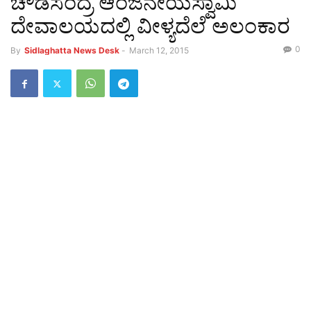
ಚೌಡಸಂದ್ರ ಆಂಜನೇಯಸ್ವಾಮಿ
ದೇವಾಲಯದಲ್ಲಿ ವೀಳ್ಯದೆಲೆ ಅಲಂಕಾರ
0
By
Sidlaghatta News Desk
-
March 12, 2015