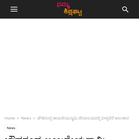
Home
News
ಚೌಡಸಂದ್ರ ಆಂಜನೇಯಸ್ವಾಮಿ ದೇವಾಲಯದಲ್ಲಿ ವೀಳ್ಯದೆಲೆ ಅಲಂಕಾರ
News