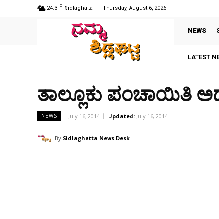
C
24.3
Sidlaghatta
Thursday, August 6, 2026
NEWS
LATEST N
ತಾಲ್ಲೂಕು ಪಂಚಾಯಿತಿ ಅಧ್
July 16, 2014
Updated:
July 16, 2014
NEWS
By
Sidlaghatta News Desk