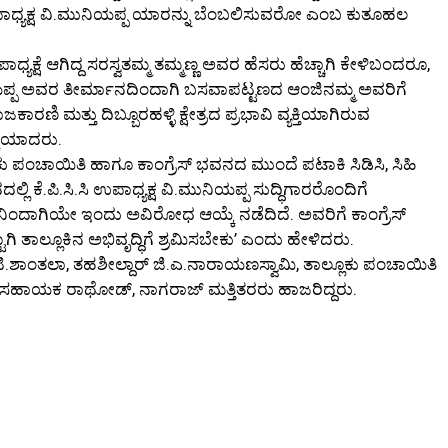
ಉಪಾಧ್ಯಕ್ಷ ವಿ.ಮುನಿಯಪ್ಪ ಯಾರನ್ನು ಬೆಂಬಲಿಸುವರೋ ಎಂಬ ಕುತೂಹಲ
ಧ್ಯಕ್ಷೆ ಆಗಿದ್ದ ಸರಸ್ವತಮ್ಮ ತಮ್ಮಣ್ಣ ಅವರ ಹೆಸರು ಹೆಚ್ಚಾಗಿ ಕೇಳಿಬಂದರೂ,
ಮುನಿಯಪ್ಪ ಅವರ ತೀರ್ಮಾನದಿಂದಾಗಿ ಬಸವಾಪಟ್ಟಣದ ಆಂಜಿನಮ್ಮ ಅವರಿಗೆ
ಾಜಕಾರಣಿ ಮತ್ತು ದಿಬ್ಬೂರಹಳ್ಳಿ ಕ್ಷೇತ್ರದ ಪ್ರಭಾವಿ ವ್ಯಕ್ತಿಯಾಗಿರುವ
ಕೆಯಾದರು.
ೂಕು ಪಂಚಾಯಿತಿ ಹಾಗೂ ಕಾಂಗ್ರೆಸ್‌ ಭವನದ ಮುಂದೆ ಪಟಾಕಿ ಸಿಡಿಸಿ, ಸಿಹಿ
ಲಿ ಕೆ.ಪಿ.ಸಿ.ಸಿ ಉಪಾಧ್ಯಕ್ಷ ವಿ.ಮುನಿಯಪ್ಪ ಸುದ್ಧಿಗಾರರೊಂದಿಗೆ
ಟಿನಿಂದಾಗಿಯೇ ಇಂದು ಅವಿರೋಧ ಆಯ್ಕೆ ನಡೆದಿದೆ. ಅವರಿಗೆ ಕಾಂಗ್ರೆಸ್‌
 ತಾಲ್ಲೂಕಿನ ಅಭಿವೃದ್ಧಿಗೆ ಶ್ರಮಿಸಬೇಕು’ ಎಂದು ಹೇಳಿದರು.
ಟಿ.ಶಾಂತಲಾ, ತಹಶೀಲ್ದಾರ್‌ ಜಿ.ಎ.ನಾರಾಯಣಸ್ವಾಮಿ, ತಾಲ್ಲೂಕು ಪಂಚಾಯಿತಿ
ಹಾಯಕ ರಾಥೋಡ್‌, ನಾಗರಾಜ್‌ ಮತ್ತಿತರರು ಹಾಜರಿದ್ದರು.