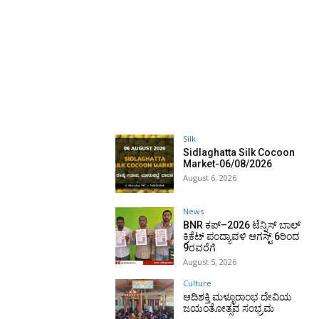
Silk
Sidlaghatta Silk Cocoon
Market-06/08/2026
August 6, 2026
News
BNR ಕಪ್–2026 ಟೆನ್ನಿಸ್ ಬಾಲ್
ಕ್ರಿಕೆಟ್ ಪಂದ್ಯಾವಳಿ ಆಗಸ್ಟ್ 6ರಿಂದ
9ರವರೆಗೆ
August 5, 2026
Culture
ಆದಿಶಕ್ತಿ ಮಳ್ಳೂರಾಂಭ ದೇವಿಯ
ಜಯಂತೋತ್ಸವ ಸಂಭ್ರಮ