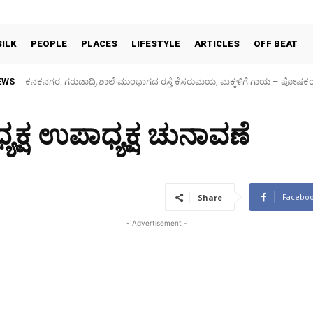
SILK
PEOPLE
PLACES
LIFESTYLE
ARTICLES
OFF BEAT
EWS
Sidlaghatta Silk Cocoon Market-06/08/2026
ಯಕ್ಷ ಉಪಾಧ್ಯಕ್ಷ ಚುನಾವಣೆ
Facebo
Share
- Advertisement -