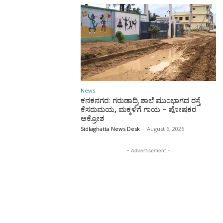
News
ಕನಕನಗರ: ಗರುಡಾದ್ರಿ ಶಾಲೆ ಮುಂಭಾಗದ ರಸ್ತೆ
ಕೆಸರುಮಯ, ಮಕ್ಕಳಿಗೆ ಗಾಯ – ಪೋಷಕರ
ಆಕ್ರೋಶ
Sidlaghatta News Desk
-
August 6, 2026
- Advertisement -