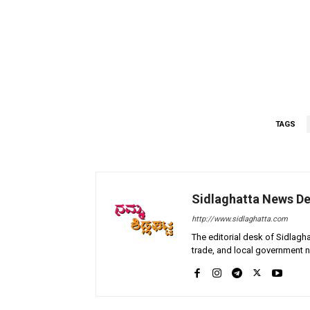
TAGS
Sidlaghatta News D
http://www.sidlaghatta.com
The editorial desk of Sidlagha
trade, and local government n