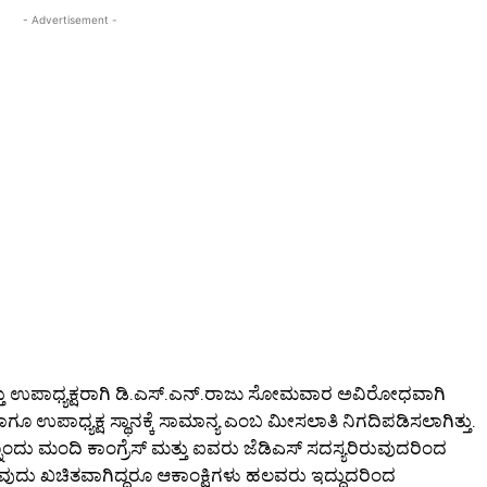
- Advertisement -
ತ್ತು ಉಪಾಧ್ಯಕ್ಷರಾಗಿ ಡಿ.ಎಸ್‌.ಎನ್‌.ರಾಜು ಸೋಮವಾರ ಅವಿರೋಧವಾಗಿ
ಹಾಗೂ ಉಪಾಧ್ಯಕ್ಷ ಸ್ಥಾನಕ್ಕೆ ಸಾಮಾನ್ಯ ಎಂಬ ಮೀಸಲಾತಿ ನಿಗದಿಪಡಿಸಲಾಗಿತ್ತು.
ನೊಂದು ಮಂದಿ ಕಾಂಗ್ರೆಸ್‌ ಮತ್ತು ಐವರು ಜೆಡಿಎಸ್‌ ಸದಸ್ಯರಿರುವುದರಿಂದ
ಲಾಗುವುದು ಖಚಿತವಾಗಿದ್ದರೂ ಆಕಾಂಕ್ಷಿಗಳು ಹಲವರು ಇದ್ದುದರಿಂದ