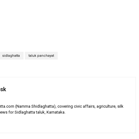
sidlaghatta
taluk panchayat
esk
tta.com (Namma Shidlaghatta), covering civic affairs, agriculture, silk
ews for Sidlaghatta taluk, Karnataka.