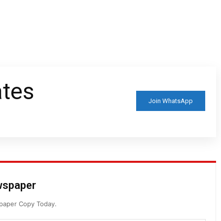
ates
Join WhatsApp
ewspaper
spaper Copy Today.