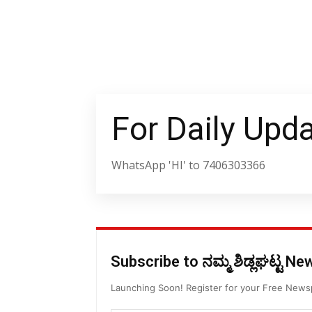
For Daily Upd
WhatsApp 'HI' to 7406303366
Subscribe to ನಮ್ಮ ಶಿಡ್ಲಘಟ್ಟ N
Launching Soon! Register for your Free New