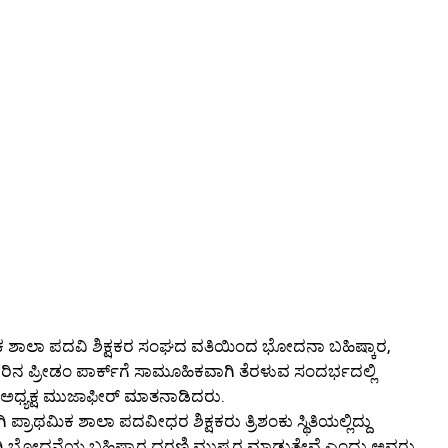
 ಶಾಲಾ ಪದವಿ ಶಿಕ್ಷಕರ ಸಂಘದ ವತಿಯಿಂದ ಭೋದನಾ ಬಹಿಷ್ಕಾರ,
ಿನ ಪ್ರೀಡಂ ಪಾರ್ಕ್‌ಗೆ ಸಾಮೂಹಿಕವಾಗಿ ತೆರಳುವ ಸಂದರ್ಭದಲ್ಲಿ
ು ಅಧ್ಯಕ್ಷ ಮುಜಾಫೀರ್ ಮಾತನಾಡಿದರು.
ಪ್ರಾಥಮಿಕ ಶಾಲಾ ಪದವೀಧರ ಶಿಕ್ಷಕರು ತ್ರಿಶಂಕು ಸ್ಥಿತಿಯಲ್ಲಿದ್ದು
ಟವಾಗಿ ಭೋದನೆಯ ಬಹಿಷ್ಕಾರ ಧರಣಿ ಮುಷ್ಕರ ಮಾಡುತ್ತೇವೆ ಎಂದು ಅವರು