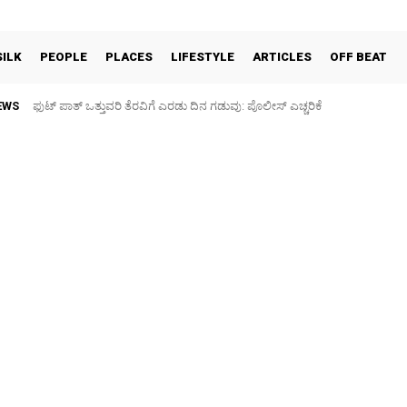
SILK
PEOPLE
PLACES
LIFESTYLE
ARTICLES
OFF BEAT
EWS
ಫುಟ್‌ ಪಾತ್ ಒತ್ತುವರಿ ತೆರವಿಗೆ ಎರಡು ದಿನ ಗಡುವು: ಪೊಲೀಸ್ ಎಚ್ಚರಿಕೆ
ಪಶು ಆರೋಗ್ಯ ತಪಾಸಣೆ ಶಿಬಿರ: ಕೃಷಿ ವಿದ್ಯಾರ್ಥಿಗಳಿಂದ ಉಚಿತ ಚಿಕಿತ್ಸೆ