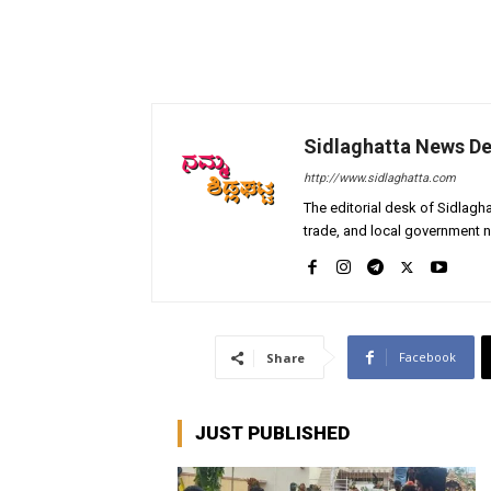
Sidlaghatta News D
http://www.sidlaghatta.com
The editorial desk of Sidlagha
trade, and local government n
Facebook
Share
JUST PUBLISHED