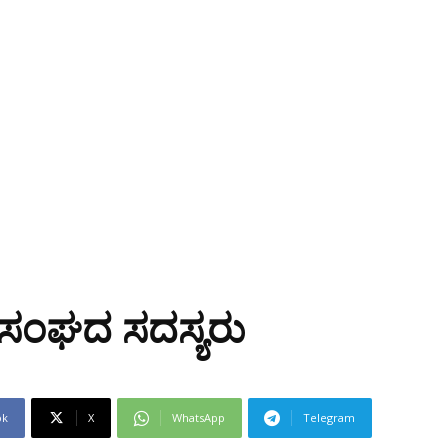
ರ ಸಂಘದ ಸದಸ್ಯರು
ok
X
WhatsApp
Telegram