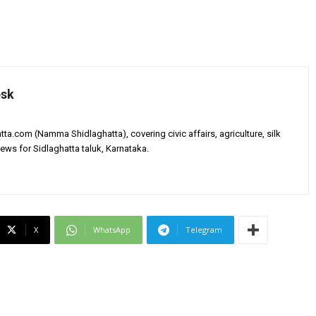
esk
tta.com (Namma Shidlaghatta), covering civic affairs, agriculture, silk
ews for Sidlaghatta taluk, Karnataka.
X
WhatsApp
Telegram