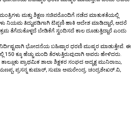
 ಮಂತ್ರಿಗಳು ಮತ್ತು ಶಿಕ್ಷಣ ಸಚಿವರೊಂದಿಗೆ ನಡೆದ ಮಾತುಕತೆಯಲ್ಲಿ
 ನಿಯಮ ತಿದ್ದುಪಡಿಗಾಗಿ ಟಿಪ್ಪಣಿ ಹಾಕಿ ಆದೇಶ ಮಾಡಿದ್ದಾರೆ, ಆದರೆ
ಮ ತೆಗೆದುಕೊಳ್ಳದೆ ಬೇಡಿಕೆಗೆ ಸ್ವಂದಿಸದೆ ಕಾಲ ದೂಡುತ್ತಿದ್ದಾರೆ ಎಂದು
ಿರ್ದಿಷ್ಟವಾಗಿ ಭೋದನೆಯ ಬಹಿಷ್ಕಾರ ಧರಣಿ ಮುಷ್ಕರ ಮಾಡುತ್ತೇವೆ. ಈ
ಲ್ಲಿ 150 ಕ್ಕೂ ಹೆಚ್ಚು ಮಂದಿ ತೆರಳುತ್ತಿರುವುದಾಗಿ ಅವರು ಹೇಳಿದರು.
ಡಿ, ತಾಲ್ಲೂಕು ಪ್ರಾಥಮಿಕ ಶಾಲಾ ಶಿಕ್ಷಕರ ಸಂಘದ ಅದ್ಯಕ್ಷ ಮುನಿರಾಜು,
ಾರಾಯಣಪ್ಪ, ಪ್ರಸನ್ನ ಕುಮಾರ್, ಸುಮಾ ಅಮರೇಂದ್ರ. ಚಂದ್ರಶೇಖರ್.ವಿ,