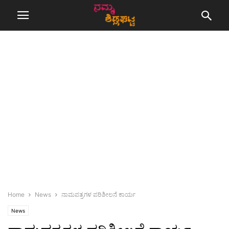
Home
News
ನಾಮಪತ್ರಗಳ ಪರಿಶೀಲನೆ ಕಾರ್ಯ
News