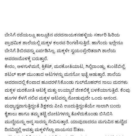
ಬೇಸಿಗೆ ರಜೆಯಲ್ಲೂ ತಾಲ್ಲೂಕಿನ ವರದನಾಯಕನಹಳ್ಳಿಯ ಸರ್ಕಾರಿ ಹಿರಿಯ
ಪ್ರಾಥಮಿಕ ಶಾಲೆಯಲ್ಲಿ ಮಕ್ಕಳ ಕಲರವ ರಿಂಗಣಿಸುತ್ತಿದೆ. ಹಾಗೆಂದು ಇಲ್ಲೇನೂ
ಬೇಸಿಗೆ ಶಿಬಿರವನ್ನು ಏರ್ಪಡಿಸಿಲ್ಲ. ಮಕ್ಕಳೇ ಸ್ವಯಂಪ್ರೇರಿತರಾಗಿ ಶಾಲೆಯ
ಆವರಣದೊಳಕ್ಕೆ ಬರುತ್ತಾರೆ.
ಕೇರಂ, ಅಳಗುಳಿಮನೆ, ಕ್ರಿಕೆಟ್‌, ಮರಕೋತಿಯಾಟ, ಗಿಲ್ಲಿದಾಂಡ್ಲು, ಕುಂಟೆಬಿಲ್ಲೆ,
ಶಟಲ್‌ ಕಾಕ್‌ ಮುಂತಾದ ಆಟಗಳನ್ನು ಮನಸೋ ಇಚ್ಛೆ ಆಡುತ್ತಾರೆ. ಶಾಲೆಯ
ಆವರಣದಲ್ಲಿ ಕೆಂಪಾದ ಹೂವರಳಿಸಿಕೊಂಡು ಗುಲ್‌ಮೊಹರ್‌ನ ಸಾಲು ಮರಗಳು
ಮಕ್ಕಳ ಮರಕೋತಿ ಆಟಕ್ಕೆ ಮತ್ತು ಉಯ್ಯಾಲೆ ಜೀಕಲಿಕ್ಕೆ ಬಳಕೆಯಾಗುತ್ತಿವೆ. ಕೆಂಪು
ಹೂಗಳ ಕೆಳಗೆ ನಲಿವ ಮಕ್ಕಳ ಆಟವನ್ನು ನೋಡುವುದೇ ಒಂದು ಆನಂದ.
ಮಧ್ಯಾನ್ಹವಾಗುತ್ತಿದ್ದಂತೆ ಶಿಕ್ಷಕರು ಪೀಪಿ ಊದುತ್ತಿದ್ದಂತೆಯೇ ಸಾಲಾಗಿ ಬಂದು
ಕೈಕಾಲು ಹಾಗೂ ತಮ್ಮ ತಟ್ಟೆ ಲೋಟಗಳನ್ನು ತೊಳೆದುಕೊಂಡು ಬಿಸಿಬಿಸಿ
ಮುದ್ದೆಯನ್ನು ಅನ್ನ ಸಾರನ್ನು ಸೇವಿಸುತ್ತಾರೆ. ಯಾವುದಾದರೂ ಮಗುವಿನ ಹುಟ್ಟಿದ
ದಿನವಿದ್ದಲ್ಲಿ ಆವತ್ತು ಮಕ್ಕಳಿಗೆಲ್ಲಾ ಪಾಯಸದ ಔತಣ.