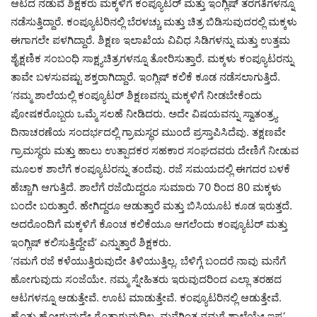
ಆಟದ ನಡುವೆ ಶಿಕ್ಷಕರು ಮಕ್ಕಳಿಗೆ ಕಂಪ್ಯೂಟರ್‌ ಮತ್ತು ಇಂಗ್ಲಿಷ್‌ ತರಗತಿಗಳನ್ನೂ
ನಡೆಸುತ್ತಿದ್ದಾರೆ. ಕಂಪ್ಯೂಟರಿನಲ್ಲಿ ಬೆರಳಚ್ಚು ಮತ್ತು ಚಿತ್ರ ಬಿಡಿಸುವುದರಲ್ಲಿ ಮಕ್ಕಳು
ಈಗಾಗಲೇ ಪಳಗಿದ್ದಾರೆ. ಶಿಕ್ಷಣ ಇಲಾಖೆಯ ವಿವಿಧ ಸಿಡಿಗಳನ್ನು ಮತ್ತು ಉತ್ತಮ
ಶೈಕ್ಷಣಿಕ ಸಂಬಂಧಿ ಸಾಕ್ಷ್ಯಚಿತ್ರಗಳನ್ನೂ ತೋರಿಸುತ್ತಾರೆ. ಮಕ್ಕಳು ಕಂಪ್ಯೂಟರನ್ನು
ತಾವೇ ಬಳಸುವಷ್ಟು ಶಕ್ತರಾಗಿದ್ದಾರೆ. ಇಂಗ್ಲಿಷ್‌ ಕಲಿಕೆ ಕೂಡ ನಡೆಸಲಾಗುತ್ತಿದೆ.
‘ನಮ್ಮ ಶಾಲೆಯಲ್ಲಿ ಕಂಪ್ಯೂಟರ್‌ ಶಿಕ್ಷಣವನ್ನು ಮಕ್ಕಳಿಗೆ ನೀಡಬೇಕೆಂದು
ಪೋಷಕರೊಬ್ಬರು ಒಮ್ಮೆ ಸಲಹೆ ನೀಡಿದರು. ಅದೇ ವಿಷಯವನ್ನು ಸ್ವಾತಂತ್ರ್ಯ
ದಿನಾಚರಣೆಯ ಸಂದರ್ಭದಲ್ಲಿ ಗ್ರಾಮಸ್ಥರ ಮುಂದೆ ಪ್ರಸ್ತಾಪಿಸಿದೆವು. ತಕ್ಷಣವೇ
ಗ್ರಾಮಸ್ಥರು ಮತ್ತು ಹಾಲು ಉತ್ಪಾದಕರ ಸಹಕಾರ ಸಂಘದವರು ದೇಣಿಗೆ ನೀಡುವ
ಮೂಲಕ ಶಾಲೆಗೆ ಕಂಪ್ಯೂಟರನ್ನು ತಂದೆವು. ರಜೆ ಸಮಯದಲ್ಲಿ ಈಗದರ ಬಳಕೆ
ಹೆಚ್ಚಾಗಿ ಆಗುತ್ತಿದೆ. ಶಾಲೆಗೆ ರಜೆಯಿದ್ದರೂ ಸುಮಾರು 70 ರಿಂದ 80 ಮಕ್ಕಳು
ಬಂದೇ ಬರುತ್ತಾರೆ. ಹೇಗಿದ್ದರೂ ಆಡುತ್ತಾರೆ ಮತ್ತು ಬಿಸಿಯೂಟ ಕೂಡ ಇರುತ್ತದೆ.
ಅದರೊಂದಿಗೆ ಮಕ್ಕಳಿಗೆ ಕೊಂಚ ಕಲಿಕೆಯೂ ಆಗಲೆಂದು ಕಂಪ್ಯೂಟರ್‌ ಮತ್ತು
ಇಂಗ್ಲಿಷ್‌ ಕಲಿಸುತ್ತಿದ್ದೇವೆ’ ಎನ್ನುತ್ತಾರೆ ಶಿಕ್ಷಕರು.
‘ನಮಗೆ ರಜೆ ಕಳೆಯುತ್ತಿರುವುದೇ ತಿಳಿಯುತ್ತಿಲ್ಲ. ಬೆಳಿಗ್ಗೆ ಬಂದರೆ ನಾವು ಮನೆಗೆ
ಹೋಗುವುದು ಸಂಜೆಯೇ. ನಮ್ಮ ಸ್ನೇಹಿತರು ಇರುವುದರಿಂದ ಎಲ್ಲಾ ತರಹದ
ಆಟಗಳನ್ನೂ ಆಡುತ್ತೇವೆ. ಊಟ ಮಾಡುತ್ತೇವೆ. ಕಂಪ್ಯೂಟರಿನಲ್ಲಿ ಆಡುತ್ತೇವೆ.
ಹೊತ್ತು ಹೋಗುವುದೇ ಗೊತ್ತಾಗುವುದಿಲ್ಲ. ಮನೆಗಿಂತ ನಮಗೆ ಶಾಲೆಯೇ ಇಷ್ಟ‘