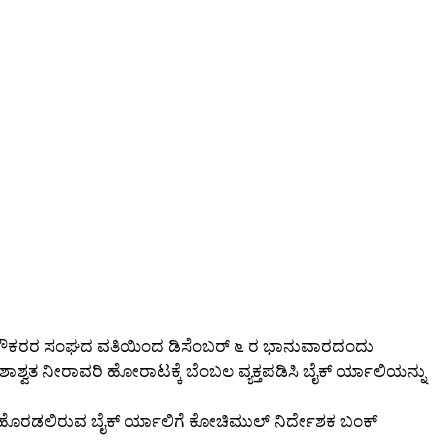
ನೌಕರರ ಸಂಘದ ವತಿಯಿಂದ ಡಿಸೆಂಬರ್ ೬ ರ ಭಾನುವಾರದಂದು
ಾಶ್ವತ ನೀರಾವರಿ ಹೋರಾಟಕ್ಕೆ ಬೆಂಬಲ ವ್ಯಕ್ತಪಡಿಸಿ ಬೈಕ್ ರ್ಯಾಲಿಯನ್ನು
ದ ಹೊರಡಲಿರುವ ಬೈಕ್ ರ್ಯಾಲಿಗೆ ಕೋಚಿಮುಲ್ ನಿರ್ದೇಶಕ ಬಂಕ್