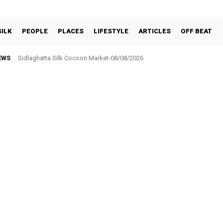
SILK
PEOPLE
PLACES
LIFESTYLE
ARTICLES
OFF BEAT
EWS
Sidlaghatta Silk Cocoon Market-08/08/2026
ಸರ್ಕಾರಿ ನೌಕರರ ಸಂಘಕ್ಕೆ ₹5.17 ಲಕ್ಷ ಉಳಿತಾಯ: ವಾರ್ಷಿಕ ಮಹಾಸಭೆಯಲ್ಲಿ ಘೋಷಣೆ