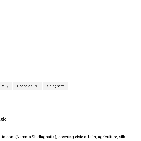
 Rally
Chadalapura
sidlaghatta
esk
tta.com (Namma Shidlaghatta), covering civic affairs, agriculture, silk