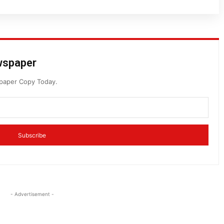
ewspaper
spaper Copy Today.
Subscribe
- Advertisement -