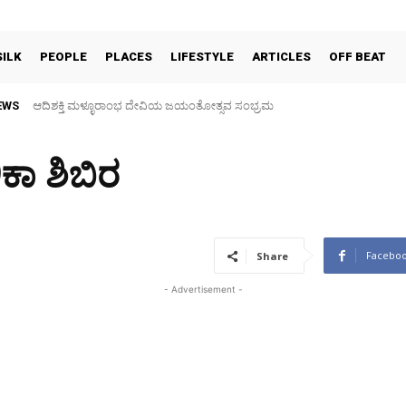
SILK
PEOPLE
PLACES
LIFESTYLE
ARTICLES
OFF BEAT
EWS
ಆದಿಶಕ್ತಿ ಮಳ್ಳೂರಾಂಭ ದೇವಿಯ ಜಯಂತೋತ್ಸವ ಸಂಭ್ರಮ
30 ವರ್ಷಗಳ ಬಳಿಕ ಗ್ರಾಮದೇವತೆಗಳ ಜಾತ್ರಾ ಮಹೋತ್ಸವ, ತಂಬಿಟ್ಟಿನ ದೀಪೋತ್ಸವ
ಿಕಾ ಶಿಬಿರ
Facebo
Share
- Advertisement -