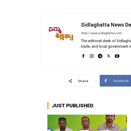
Sidlaghatta News D
http://www.sidlaghatta.com
The editorial desk of Sidlagha
trade, and local government n
Facebook
Share
JUST PUBLISHED