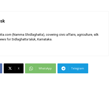
esk
tta.com (Namma Shidlaghatta), covering civic affairs, agriculture, silk
ews for Sidlaghatta taluk, Karnataka.
X
WhatsApp
Telegram