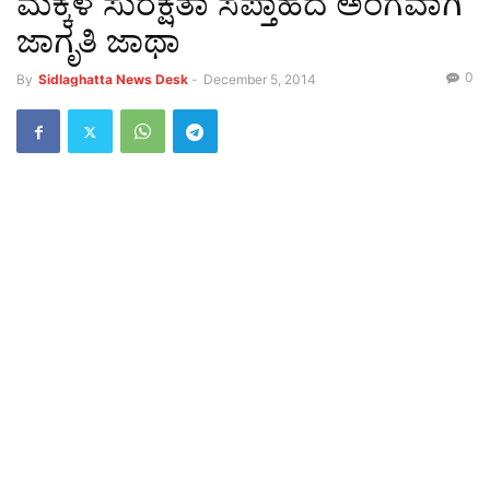
ಮಕ್ಕಳ ಸುರಕ್ಷತಾ ಸಪ್ತಾಹದ ಅಂಗವಾಗಿ
ಜಾಗೃತಿ ಜಾಥಾ
0
By
Sidlaghatta News Desk
-
December 5, 2014