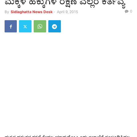
ಮಕ್ಕಳ ಹಕ್ಕುಗಳ ರಕ್ಷಣೆ ಎಲ್ಲರ ಕರ್ತವ್ಯ
0
By
Sidlaghatta News Desk
-
April 9, 2015