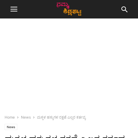
Home
News
ಮಕ್ಕಳ ಹಕ್ಕುಗಳ ರಕ್ಷಣೆ ಎಲ್ಲರ ಕರ್ತವ್ಯ
News