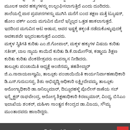
ಮೂಲಕ ಅವರ ಹಕ್ಕುಗಳನ್ನು ಉಲ್ಲಂಘಿಸಲಾಗುತ್ತಿದೆ ಎಂದು ದೂರಿದರು.
ಶಾಲೆಯಲ್ಲಿ ಪಾಠ ಪ್ರವಚನಗಳನ್ನು ಮುಗಿಸಿ ಮನೆಗೆ ಬಂದ ತಕ್ಷಣ ಮತ್ತೆ ಟ್ಯೂಷನ್,
ಹೋಂ ವರ್ಕ್ ಎಂದು ಮಗುವಿನ ಮೇಲೆ ಇನ್ನಿಲ್ಲದ ಒತ್ತಡ ಹಾಕಲಾಗುತ್ತದೆ.
ಇದರಿಂದ ಮಗುವಿನ ಆಟ ಆಡುವ, ಅವರ ಇಷ್ಟಕ್ಕೆ ತಕ್ಕಂತೆ ನಡೆದುಕೊಳ್ಳುವುದಕ್ಕೆ
ಅವಕಾಶವೇ ಇಲ್ಲದಂತಾಗುತ್ತದೆ ಎಂದರು.
ಮಕ್ಕಳ ಸ್ಥಿತಿಗತಿ ಕುರಿತು ಎಂ.ಜಿ.ಗೋಪಾಲ್, ಮಕ್ಕಳ ಹಕ್ಕುಗಳ ವಿಷಯ ಕುರಿತು
ಸತೀಶ್, ಬಾಲ ನ್ಯಾಯ ಕಾಯಿದೆ ಕುರಿತು ಡಿ.ಕೆ.ರಾಮೇಗೌಡ, ಕಡ್ಡಾಯ ಶಿಕ್ಷಣ
ಕುರಿತು ಕುರಿತು ವೆಂಕಟೇಶ್ರವರು ಉಪನ್ಯಾಸ ನೀಡಿದರು.
ತಾಲ್ಲೂಕು ಪಂಚಾಯಿತಿ ಅಧ್ಯಕ್ಷೆ ಆಂಜಿನಮ್ಮ, ತಹಶೀಲ್ದಾರ್
ಜಿ.ಎ.ನಾರಾಯಣಸ್ವಾಮಿ, ತಾಲ್ಲೂಕು ಪಂಚಾಯಿಯಿತಿ ಕಾರ್ಯನಿರ್ವಾಹಣಾಧಿಕಾರಿ
ಡಿ.ಎಸ್.ಗುರುಬಸಪ್ಪ, ಶಿಶು ಅಭಿವೃದ್ಧಿ ಅಧಿಕಾರಿ ಲಕ್ಷ್ಮೀದೇವಮ್ಮ, ತಾಲ್ಲೂಕು
ಆರೋಗ್ಯಾಧಿಕಾರಿ ಡಾ.ಅನಿಲ್ಕುಮಾರ್, ದಿಬ್ಬೂರಹಳ್ಳಿ ಪೊಲೀಸ್ ಠಾಣೆಯ ಸಬ್
ಇನ್ಸ್ಪೆಕ್ಟರ್ ರಾಘವೇಂದ್ರ, ಆರೋಗ್ಯ ಶಿಕ್ಷಣಾಧಿಕಾರಿ ಕಿರಣ್ಕುಮಾರ್, ವಿಂಧ್ಯ, ಬಿಸಿಎಂ
ಇಲಾಖೆಯ ಶಂಕರ್, ಮಹಿಳಾ ಸಾಂತ್ವನ ಕೇಂದ್ರದ ಡಾ.ವಿಜಯ, ಸೌಮ್ಯ
ಮುಂತಾದವರು ಹಾಜರಿದ್ದರು.