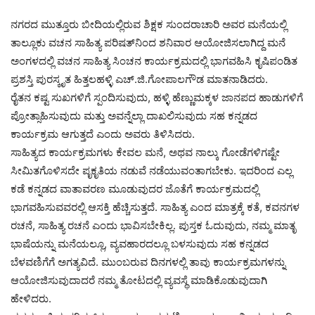
ನಗರದ ಮುತ್ತೂರು ಬೀದಿಯಲ್ಲಿರುವ ಶಿಕ್ಷಕ ಸುಂದರಾಚಾರಿ ಅವರ ಮನೆಯಲ್ಲಿ
ತಾಲ್ಲೂಕು ವಚನ ಸಾಹಿತ್ಯ ಪರಿಷತ್‌ನಿಂದ ಶನಿವಾರ ಆಯೋಜಿಸಲಾಗಿದ್ದ ಮನೆ
ಅಂಗಳದಲ್ಲಿ ವಚನ ಸಾಹಿತ್ಯ ಸಿಂಚನ ಕಾರ್ಯಕ್ರಮದಲ್ಲಿ ಭಾಗವಹಿಸಿ ಕೃಷಿಪಂಡಿತ
ಪ್ರಶಸ್ತಿ ಪುರಸ್ಕೃತ ಹಿತ್ತಲಹಳ್ಳಿ ಎಚ್‌.ಜಿ.ಗೋಪಾಲಗೌಡ ಮಾತನಾಡಿದರು.
ರೈತನ ಕಷ್ಟ ಸುಖಗಳಿಗೆ ಸ್ಪಂದಿಸುವುದು, ಹಳ್ಳಿ ಹೆಣ್ಣುಮಕ್ಕಳ ಜಾನಪದ ಹಾಡುಗಳಿಗೆ
ಪ್ರೋತ್ಸಾಹಿಸುವುದು ಮತ್ತು ಅವನ್ನೆಲ್ಲಾ ದಾಖಲಿಸುವುದು ಸಹ ಕನ್ನಡದ
ಕಾರ್ಯಕ್ರಮ ಆಗುತ್ತದೆ ಎಂದು ಅವರು ತಿಳಿಸಿದರು.
ಸಾಹಿತ್ಯದ ಕಾರ್ಯಕ್ರಮಗಳು ಕೇವಲ ಮನೆ, ಅಥವ ನಾಲ್ಕು ಗೋಡೆಗಳಿಗಷ್ಟೇ
ಸೀಮಿತಗೊಳಿಸದೇ ಪೃಕೃತಿಯ ನಡುವೆ ನಡೆಯುವಂತಾಗಬೇಕು. ಇದರಿಂದ ಎಲ್ಲ
ಕಡೆ ಕನ್ನಡದ ವಾತಾವರಣ ಮೂಡುವುದರ ಜೊತೆಗೆ ಕಾರ್ಯಕ್ರಮದಲ್ಲಿ
ಭಾಗವಹಿಸುವವರಲ್ಲಿ ಆಸಕ್ತಿ ಹೆಚ್ಚಿಸುತ್ತದೆ. ಸಾಹಿತ್ಯ ಎಂದ ಮಾತ್ರಕ್ಕೆ ಕತೆ, ಕವನಗಳ
ರಚನೆ, ಸಾಹಿತ್ಯ ರಚನೆ ಎಂದು ಭಾವಿಸಬೇಕಿಲ್ಲ. ಪುಸ್ತಕ ಓದುವುದು, ನಮ್ಮ ಮಾತೃ
ಭಾಷೆಯನ್ನು ಮನೆಯಲ್ಲೂ, ವ್ಯವಹಾರದಲ್ಲೂ ಬಳಸುವುದು ಸಹ ಕನ್ನಡದ
ಬೆಳವಣಿಗೆಗೆ ಅಗತ್ಯವಿದೆ. ಮುಂಬರುವ ದಿನಗಳಲ್ಲಿ ತಾವು ಕಾರ್ಯಕ್ರಮಗಳನ್ನು
ಆಯೋಜಿಸುವುದಾದರೆ ನಮ್ಮ ತೋಟದಲ್ಲಿ ವ್ಯವಸ್ಥೆ ಮಾಡಿಕೊಡುವುದಾಗಿ
ಹೇಳಿದರು.