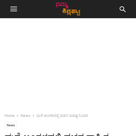
Home
News
ಮನೆ ಅಂಗಳದಲ್ಲಿ ವಚನ ಸಾಹಿತ್ಯ ಸಿಂಚನ
News