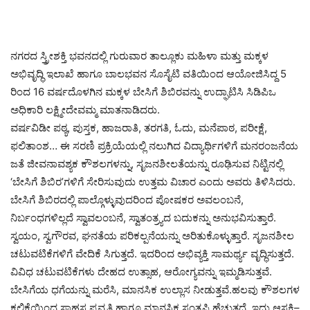
ನಗರದ ಸ್ತ್ರೀಶಕ್ತಿ ಭವನದಲ್ಲಿ ಗುರುವಾರ ತಾಲ್ಲೂಕು ಮಹಿಳಾ ಮತ್ತು ಮಕ್ಕಳ
ಅಭಿವೃದ್ಧಿ ಇಲಾಖೆ ಹಾಗೂ ಬಾಲಭವನ ಸೊಸೈಟಿ ವತಿಯಿಂದ ಆಯೋಜಿಸಿದ್ದ 5
ರಿಂದ 16 ವರ್ಷದೊಳಗಿನ ಮಕ್ಕಳ ಬೇಸಿಗೆ ಶಿಬಿರವನ್ನು ಉದ್ಘಾಟಿಸಿ ಸಿಡಿಪಿಒ
ಅಧಿಕಾರಿ ಲಕ್ಷ್ಮೀದೇವಮ್ಮ ಮಾತನಾಡಿದರು.
ವರ್ಷವಿಡೀ ಪಠ್ಯ, ಪುಸ್ತಕ, ಹಾಜರಾತಿ, ತರಗತಿ, ಓದು, ಮನೆಪಾಠ, ಪರೀಕ್ಷೆ,
ಫಲಿತಾಂಶ… ಈ ಸರಣಿ ಪ್ರಕ್ರಿಯೆಯಲ್ಲಿ ನಲುಗಿದ ವಿದ್ಯಾರ್ಥಿಗಳಿಗೆ ಮನರಂಜನೆಯ
ಜತೆ ಜೀವನಾವಶ್ಯಕ ಕೌಶಲಗಳನ್ನು, ಸೃಜನಶೀಲತೆಯನ್ನು ರೂಢಿಸುವ ನಿಟ್ಟಿನಲ್ಲಿ
‘ಬೇಸಿಗೆ ಶಿಬಿರ’ಗಳಿಗೆ ಸೇರಿಸುವುದು ಉತ್ತಮ ವಿಚಾರ ಎಂದು ಅವರು ತಿಳಿಸಿದರು.
ಬೇಸಿಗೆ ಶಿಬಿರದಲ್ಲಿ ಪಾಲ್ಗೊಳ್ಳುವುದರಿಂದ ಪೋಷಕರ ಅವಲಂಬನೆ,
ನಿರ್ಬಂಧಗಳಿಲ್ಲದೆ ಸ್ವಾವಲಂಬನೆ, ಸ್ವಾತಂತ್ರ್ಯದ ಬದುಕನ್ನು ಅನುಭವಿಸುತ್ತಾರೆ.
ಸ್ವಯಂ, ಸ್ವಗೌರವ, ಘನತೆಯ ಪರಿಕಲ್ಪನೆಯನ್ನು ಅರಿತುಕೊಳ್ಳುತ್ತಾರೆ. ಸೃಜನಶೀಲ
ಚಟುವಟಿಕೆಗಳಿಗೆ ವೇದಿಕೆ ಸಿಗುತ್ತದೆ. ಇದರಿಂದ ಅಭಿವ್ಯಕ್ತಿ ಸಾಮರ್ಥ್ಯ ವೃದ್ಧಿಸುತ್ತದೆ.
ವಿವಿಧ ಚಟುವಟಿಕೆಗಳು ದೇಹದ ಉತ್ಸಾಹ, ಆರೋಗ್ಯವನ್ನು ಇಮ್ಮಡಿಸುತ್ತವೆ.
ಬೇಸಿಗೆಯ ಧಗೆಯನ್ನು ಮರೆಸಿ, ಮಾನಸಿಕ ಉಲ್ಲಾಸ ನೀಡುತ್ತವೆ.ಹಲವು ಕೌಶಲಗಳ
ಕಲಿಕೆಯಿಂದ ಸಾಹಸ ಪ್ರವೃತ್ತಿ ಹಾಗೂ ಮಾನಸಿಕ ಸಂತೃಪ್ತಿ ಹೆಚ್ಚುತ್ತದೆ. ಇದು ಆಸಕ್ತಿ–