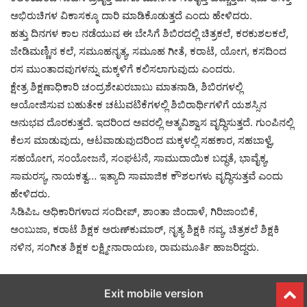
ಅಭಿರುಚಿಗಳ ವಿಕಾಸಕ್ಕೂ ದಾರಿ ಮಾಡಿಕೊಡುತ್ತದೆ ಎಂದು ಹೇಳಿದರು.
ಹತ್ತು ದಿನಗಳ ಕಾಲ ನಡೆಯುವ ಈ ಬೇಸಿಗೆ ಶಿಬಿರದಲ್ಲಿ ಚಿತ್ರಕಲೆ, ಕರಕುಶಲಕಲೆ,
ಜೇಡಿಮಣ್ಣಿನ ಕಲೆ, ಸಮೂಹನೃತ್ಯ, ಸಮೂಹ ಗೀತೆ, ಕರಾಟೆ, ಯೋಗ, ಕಸದಿಂದ
ರಸ ಮುಂತಾದವುಗಳನ್ನು ಮಕ್ಕಳಿಗೆ ಕಲಿಸಲಾಗುವುದು ಎಂದರು.
ಕ್ಷೇತ್ರ ಶಿಕ್ಷಣಾಧಿಕಾರಿ ಚಂದ್ರಶೇಖರಬಾಬು ಮಾತನಾಡಿ, ಶಿಬಿರಗಳಲ್ಲಿ
ಆಯೋಜಿಸುವ ಬಹುತೇಕ ಚಟುವಟಿಕೆಗಳಲ್ಲಿ ಶಿಬಿರಾರ್ಥಿಗಳಿಗೆ ಯಶಸ್ಸಿನ
ಅನುಭವ ದೊರಕುತ್ತದೆ. ಇದರಿಂದ ಅವರಲ್ಲಿ ಆತ್ಮವಿಶ್ವಾಸ ವೃದ್ಧಿಸುತ್ತದೆ. ಗುಂಪಿನಲ್ಲಿ
ಕೆಲಸ ಮಾಡುವುದು, ಆಟವಾಡುವುದರಿಂದ ಮಕ್ಕಳಲ್ಲಿ ಸಹಕಾರ, ಸಹಬಾಳ್ವೆ,
ಸಹಯೋಗ, ಸಂಯೋಜನೆ, ಸಂಘಟನೆ, ಸಾಮುದಾಯಿಕ ಬದ್ಧತೆ, ಭಾವೈಕ್ಯ,
ಸಾಮರಸ್ಯ, ನಾಯಕತ್ವ… ಇತ್ಯಾದಿ ಸಾಮಾಜಿಕ ಕೌಶಲಗಳು ವೃದ್ಧಿಸುತ್ತವೆ ಎಂದು
ಹೇಳಿದರು.
ಸಿಡಿಪಿಒ ಅಧಿಕಾರಿಗಳಾದ ಸಂದೀಪ್‌, ಶಾಂತಾ ಜಿಂದಾಳೆ, ಗಿರಿಜಾಂಬಿಕೆ,
ಅಂಬುಜಾ, ಕರಾಟೆ ಶಿಕ್ಷಕ ಅರುಣ್‌ಕುಮಾರ್‌, ನೃತ್ಯ ಶಿಕ್ಷಕಿ ನವ್ಯ, ಚಿತ್ರಕಲೆ ಶಿಕ್ಷಕಿ
ನಳಿನ, ಸಂಗೀತ ಶಿಕ್ಷಕ ಲಕ್ಷ್ಮೀನಾರಾಯಣ, ರಾಮಮೂರ್ತಿ ಹಾಜರಿದ್ದರು.
Exit mobile version