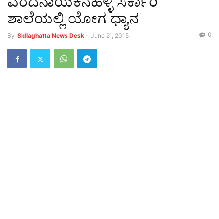
ವರದನಾಯಕನಹಳ್ಳಿ ಸರ್ಕಾರಿ
ಶಾಲೆಯಲ್ಲಿ ಯೋಗ ಧ್ಯಾನ
0
By
Sidlaghatta News Desk
-
June 21, 2015