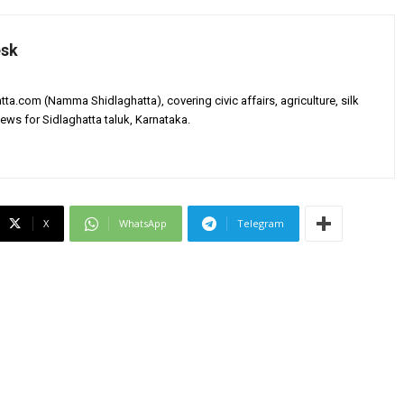
esk
tta.com (Namma Shidlaghatta), covering civic affairs, agriculture, silk
ews for Sidlaghatta taluk, Karnataka.
X
WhatsApp
Telegram