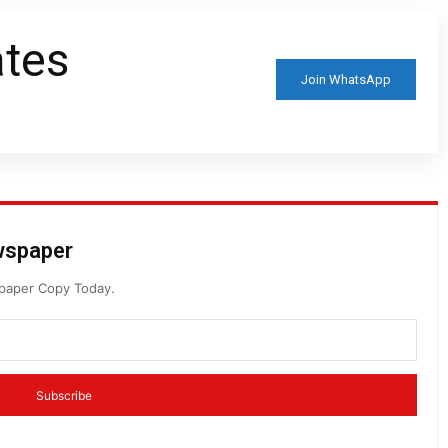
ates
Join WhatsApp
ewspaper
spaper Copy Today.
Subscribe