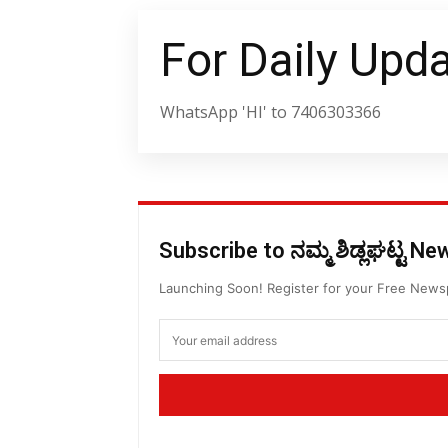
For Daily Upd
WhatsApp 'HI' to 7406303366
Subscribe to ನಮ್ಮ ಶಿಡ್ಲಘಟ್ಟ N
Launching Soon! Register for your Free New