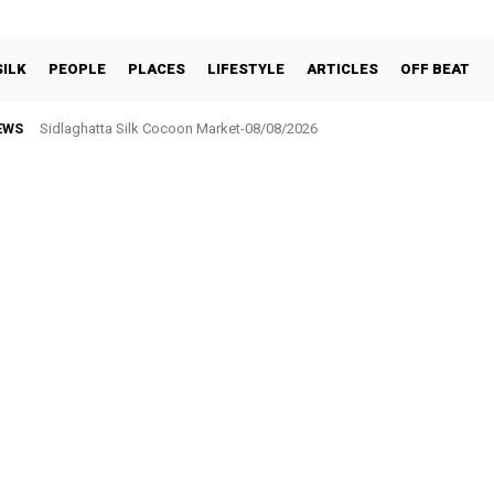
SILK
PEOPLE
PLACES
LIFESTYLE
ARTICLES
OFF BEAT
EWS
Sidlaghatta Silk Cocoon Market-08/08/2026
ಸರ್ಕಾರಿ ನೌಕರರ ಸಂಘಕ್ಕೆ ₹5.17 ಲಕ್ಷ ಉಳಿತಾಯ: ವಾರ್ಷಿಕ ಮಹಾಸಭೆಯಲ್ಲಿ ಘೋಷಣೆ