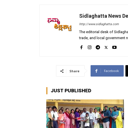
Sidlaghatta News D
http://www.sidlaghatta.com
The editorial desk of Sidlagha
trade, and local government n
Facebook
Share
JUST PUBLISHED