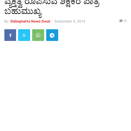
ವ್ಯಕ್ತತ್ವ ರೂಪಿಸುವ ಶಿಕ್ಷಕರ ಪಾತ್ರ
ಬಹುಮುಖ್ಯ
0
By
Sidlaghatta News Desk
-
September 5, 2014