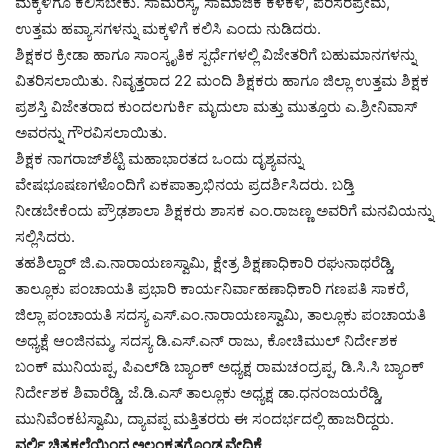
ಮಕ್ಕಳಿಗೂ ಕಲಿಸಬೇಕು. ಸಾಮರಸ್ಯ, ಸಾಮಾಜಿಕ ಕಳಕಳಿ, ಪರಿಸರಪ್ರೇಮ,
ಉತ್ತಮ ಹವ್ಯಾಸಗಳನ್ನು ಮಕ್ಕಳಿಗೆ ಕಲಿಸಿ ಎಂದು ನುಡಿದರು.
ಶಿಕ್ಷಕರ ಕ್ರೀಡಾ ಹಾಗೂ ಸಾಂಸ್ಕೃತಿಕ ಸ್ಪರ್ಧೆಗಳಲ್ಲಿ ವಿಜೇತರಿಗೆ ಬಹುಮಾನಗಳನ್ನು
ವಿತರಿಸಲಾಯಿತು. ನಿವೃತ್ತರಾದ 22 ಮಂದಿ ಶಿಕ್ಷಕರು ಹಾಗೂ ಜಿಲ್ಲಾ ಉತ್ತಮ ಶಿಕ್ಷಕ
ಪ್ರಶಸ್ತಿ ವಿಜೇತರಾದ ಕುಂದಲಗುರ್ಕಿ ಮೃದುಲಾ ಮತ್ತು ಮುತ್ತೂರು ಎ.ಶ್ರೀನಿವಾಸ್‌
ಅವರನ್ನು ಗೌರವಿಸಲಾಯಿತು.
ಶಿಕ್ಷಕ ನಾಗರಾಜ್‌ಶೆಟ್ಟಿ ಮಹಾಭಾರತದ ಒಂದು ದೃಶ್ಯವನ್ನು
ವೇಷಭೂಷಣಗಳೊಂದಿಗೆ ಏಕಪಾತ್ರಾಭಿನಯ ಪ್ರದರ್ಶಿಸಿದರು. ಬಡ್ತಿ
ನೀಡಬೇಕೆಂದು ಪ್ರೌಢಶಾಲಾ ಶಿಕ್ಷಕರು ಶಾಸಕ ಎಂ.ರಾಜಣ್ಣ ಅವರಿಗೆ ಮನವಿಯನ್ನು
ಸಲ್ಲಿಸಿದರು.
ತಹಶಿಲ್ದಾರ್‌ ಜಿ.ಎ.ನಾರಾಯಣಸ್ವಾಮಿ, ಕ್ಷೇತ್ರ ಶಿಕ್ಷಣಾಧಿಕಾರಿ ರಘುನಾಥರೆಡ್ಡಿ,
ತಾಲ್ಲೂಕು ಪಂಚಾಯತಿ ಪ್ರಭಾರಿ ಕಾರ್ಯನಿರ್ವಾಹಣಾಧಿಕಾರಿ ಗಣಪತಿ ಸಾಕರೆ,
ಜಿಲ್ಲಾ ಪಂಚಾಯತಿ ಸದಸ್ಯ ಎಸ್‌.ಎಂ.ನಾರಾಯಣಸ್ವಾಮಿ, ತಾಲ್ಲೂಕು ಪಂಚಾಯತಿ
ಅಧ್ಯಕ್ಷೆ ಆಂಜಿನಮ್ಮ, ಸದಸ್ಯ ಡಿ.ಎಸ್‌.ಎನ್‌ ರಾಜು, ಕೋಚಿಮುಲ್‌ ನಿರ್ದೇಶಕ
ಬಂಕ್‌ ಮುನಿಯಪ್ಪ, ಪಿಎಲ್‌ಡಿ ಬ್ಯಾಂಕ್‌ ಅಧ್ಯಕ್ಷ ರಾಮಚಂದ್ರಪ್ಪ, ಡಿ.ಸಿ.ಸಿ ಬ್ಯಾಂಕ್‌
ನಿರ್ದೇಶಕ ಶಿವಾರೆಡ್ಡಿ, ಜೆ.ಡಿ.ಎಸ್‌ ತಾಲ್ಲೂಕು ಅಧ್ಯಕ್ಷ ಡಾ.ಧನಂಜಯರೆಡ್ಡಿ,
ಮುನಿವೆಂಕಟಸ್ವಾಮಿ, ದ್ಯಾವಪ್ಪ ಮತ್ತಿತರರು ಈ ಸಂದರ್ಭದಲ್ಲಿ ಹಾಜರಿದ್ದರು.
ವರ್ಲಿ ಚಿತ್ರಕಲೆಯಿಂದ ಅಲಂಕೃತಗೊಂಡ ವೇದಿಕೆ