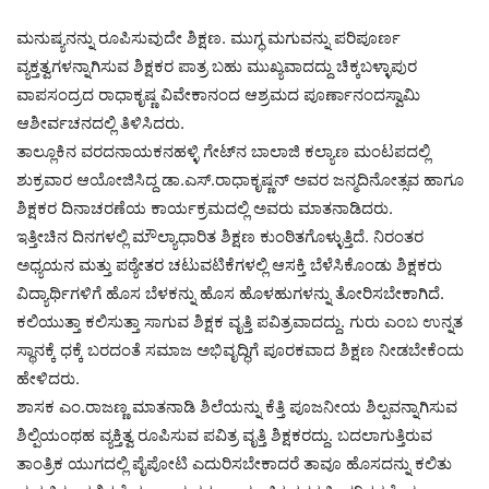
ಮನುಷ್ಯನನ್ನು ರೂಪಿಸುವುದೇ ಶಿಕ್ಷಣ. ಮುಗ್ಧ ಮಗುವನ್ನು ಪರಿಪೂರ್ಣ
ವ್ಯಕ್ತತ್ವಗಳನ್ನಾಗಿಸುವ ಶಿಕ್ಷಕರ ಪಾತ್ರ ಬಹು ಮುಖ್ಯವಾದದ್ದು ಚಿಕ್ಕಬಳ್ಳಾಪುರ
ವಾಪಸಂದ್ರದ ರಾಧಾಕೃಷ್ಣ ವಿವೇಕಾನಂದ ಆಶ್ರಮದ ಪೂರ್ಣಾನಂದಸ್ವಾಮಿ
ಆಶೀರ್ವಚನದಲ್ಲಿ ತಿಳಿಸಿದರು.
ತಾಲ್ಲೂಕಿನ ವರದನಾಯಕನಹಳ್ಳಿ ಗೇಟ್‌ನ ಬಾಲಾಜಿ ಕಲ್ಯಾಣ ಮಂಟಪದಲ್ಲಿ
ಶುಕ್ರವಾರ ಆಯೋಜಿಸಿದ್ದ ಡಾ.ಎಸ್‌.ರಾಧಾಕೃಷ್ಣನ್‌ ಅವರ ಜನ್ಮದಿನೋತ್ಸವ ಹಾಗೂ
ಶಿಕ್ಷಕರ ದಿನಾಚರಣೆಯ ಕಾರ್ಯಕ್ರಮದಲ್ಲಿ ಅವರು ಮಾತನಾಡಿದರು.
ಇತ್ತೀಚಿನ ದಿನಗಳಲ್ಲಿ ಮೌಲ್ಯಾಧಾರಿತ ಶಿಕ್ಷಣ ಕುಂಠಿತಗೊಳ್ಳುತ್ತಿದೆ. ನಿರಂತರ
ಅಧ್ಯಯನ ಮತ್ತು ಪಠ್ಯೇತರ ಚಟುವಟಿಕೆಗಳಲ್ಲಿ ಆಸಕ್ತಿ ಬೆಳೆಸಿಕೊಂಡು ಶಿಕ್ಷಕರು
ವಿದ್ಯಾರ್ಥಿಗಳಿಗೆ ಹೊಸ ಬೆಳಕನ್ನು ಹೊಸ ಹೊಳಹುಗಳನ್ನು ತೋರಿಸಬೇಕಾಗಿದೆ.
ಕಲಿಯುತ್ತಾ ಕಲಿಸುತ್ತಾ ಸಾಗುವ ಶಿಕ್ಷಕ ವೃತ್ತಿ ಪವಿತ್ರವಾದದ್ದು. ಗುರು ಎಂಬ ಉನ್ನತ
ಸ್ಥಾನಕ್ಕೆ ಧಕ್ಕೆ ಬರದಂತೆ ಸಮಾಜ ಅಭಿವೃದ್ಧಿಗೆ ಪೂರಕವಾದ ಶಿಕ್ಷಣ ನೀಡಬೇಕೆಂದು
ಹೇಳಿದರು.
ಶಾಸಕ ಎಂ.ರಾಜಣ್ಣ ಮಾತನಾಡಿ ಶಿಲೆಯನ್ನು ಕೆತ್ತಿ ಪೂಜನೀಯ ಶಿಲ್ಪವನ್ನಾಗಿಸುವ
ಶಿಲ್ಪಿಯಂಥಹ ವ್ಯಕ್ತಿತ್ವ ರೂಪಿಸುವ ಪವಿತ್ರ ವೃತ್ತಿ ಶಿಕ್ಷಕರದ್ದು. ಬದಲಾಗುತ್ತಿರುವ
ತಾಂತ್ರಿಕ ಯುಗದಲ್ಲಿ ಪೈಪೋಟಿ ಎದುರಿಸಬೇಕಾದರೆ ತಾವೂ ಹೊಸದನ್ನು ಕಲಿತು